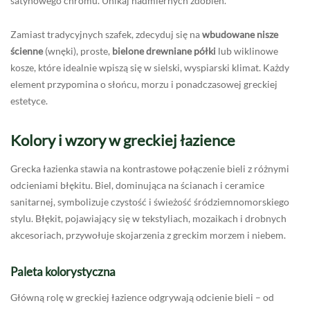
satynowego chromu. Unikaj nadmiernych zdobień.
Zamiast tradycyjnych szafek, zdecyduj się na
wbudowane nisze
ścienne
(wnęki), proste,
bielone drewniane półki
lub wiklinowe
kosze, które idealnie wpiszą się w sielski, wyspiarski klimat. Każdy
element przypomina o słońcu, morzu i ponadczasowej greckiej
estetyce.
Kolory i wzory w greckiej łazience
Grecka łazienka stawia na kontrastowe połączenie bieli z różnymi
odcieniami błękitu. Biel, dominująca na ścianach i ceramice
sanitarnej, symbolizuje czystość i świeżość śródziemnomorskiego
stylu. Błękit, pojawiający się w tekstyliach, mozaikach i drobnych
akcesoriach, przywołuje skojarzenia z greckim morzem i niebem.
Paleta kolorystyczna
Główną rolę w greckiej łazience odgrywają odcienie bieli – od