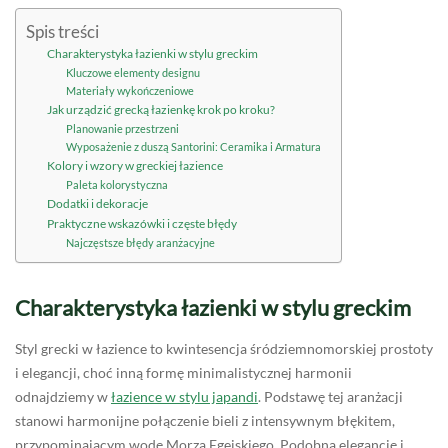
Spis treści
Charakterystyka łazienki w stylu greckim
Kluczowe elementy designu
Materiały wykończeniowe
Jak urządzić grecką łazienkę krok po kroku?
Planowanie przestrzeni
Wyposażenie z duszą Santorini: Ceramika i Armatura
Kolory i wzory w greckiej łazience
Paleta kolorystyczna
Dodatki i dekoracje
Praktyczne wskazówki i częste błędy
Najczęstsze błędy aranżacyjne
Charakterystyka łazienki w stylu greckim
Styl grecki w łazience to kwintesencja śródziemnomorskiej prostoty
i elegancji, choć inną formę minimalistycznej harmonii
odnajdziemy w
łazience w stylu japandi
. Podstawę tej aranżacji
stanowi harmonijne połączenie bieli z intensywnym błękitem,
przypominającym wodę Morza Egejskiego. Podobną elegancję i