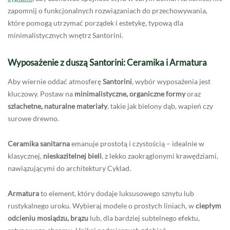
zapomnij o funkcjonalnych rozwiązaniach do przechowywania,
które pomogą utrzymać porządek i estetykę, typową dla
minimalistycznych wnętrz Santorini.
Wyposażenie z duszą Santorini: Ceramika i Armatura
Aby wiernie oddać atmosferę
Santorini
, wybór wyposażenia jest
kluczowy. Postaw na
minimalistyczne, organiczne formy
oraz
szlachetne, naturalne materiały
, takie jak bielony dąb, wapień czy
surowe drewno.
Ceramika sanitarna
emanuje prostotą i czystością – idealnie w
klasycznej,
nieskazitelnej bieli
, z lekko zaokrąglonymi krawędziami,
nawiązującymi do architektury Cyklad.
Armatura
to element, który dodaje luksusowego sznytu lub
rustykalnego uroku. Wybieraj modele o prostych liniach, w
ciepłym
odcieniu mosiądzu, brązu
lub, dla bardziej subtelnego efektu,