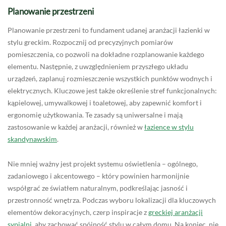
Planowanie przestrzeni
Planowanie przestrzeni to fundament udanej aranżacji łazienki w
stylu greckim. Rozpocznij od precyzyjnych pomiarów
pomieszczenia, co pozwoli na dokładne rozplanowanie każdego
elementu. Następnie, z uwzględnieniem przyszłego układu
urządzeń, zaplanuj rozmieszczenie wszystkich punktów wodnych i
elektrycznych. Kluczowe jest także określenie stref funkcjonalnych:
kąpielowej, umywalkowej i toaletowej, aby zapewnić komfort i
ergonomię użytkowania. Te zasady są uniwersalne i mają
zastosowanie w każdej aranżacji, również w
łazience w stylu
skandynawskim
.
Nie mniej ważny jest projekt systemu oświetlenia – ogólnego,
zadaniowego i akcentowego – który powinien harmonijnie
współgrać ze światłem naturalnym, podkreślając jasność i
przestronność wnętrza. Podczas wyboru lokalizacji dla kluczowych
elementów dekoracyjnych, czerp inspiracje z
greckiej aranżacji
sypialni
, aby zachować spójność stylu w całym domu. Na koniec, nie