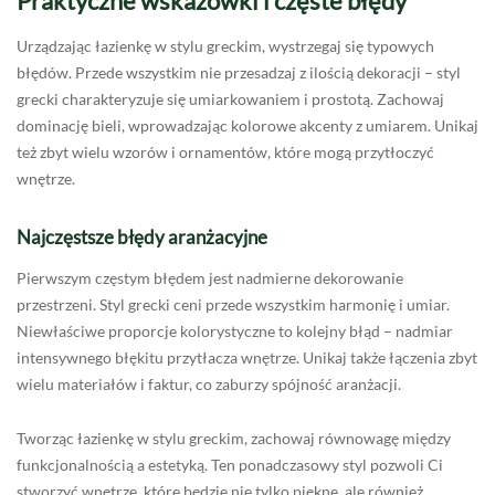
Praktyczne wskazówki i częste błędy
Urządzając łazienkę w stylu greckim, wystrzegaj się typowych
błędów. Przede wszystkim nie przesadzaj z ilością dekoracji – styl
grecki charakteryzuje się umiarkowaniem i prostotą. Zachowaj
dominację bieli, wprowadzając kolorowe akcenty z umiarem. Unikaj
też zbyt wielu wzorów i ornamentów, które mogą przytłoczyć
wnętrze.
Najczęstsze błędy aranżacyjne
Pierwszym częstym błędem jest nadmierne dekorowanie
przestrzeni. Styl grecki ceni przede wszystkim harmonię i umiar.
Niewłaściwe proporcje kolorystyczne to kolejny błąd – nadmiar
intensywnego błękitu przytłacza wnętrze. Unikaj także łączenia zbyt
wielu materiałów i faktur, co zaburzy spójność aranżacji.
Tworząc łazienkę w stylu greckim, zachowaj równowagę między
funkcjonalnością a estetyką. Ten ponadczasowy styl pozwoli Ci
stworzyć wnętrze, które będzie nie tylko piękne, ale również