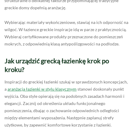
strukturalne o delikatnej fakturze przypominającej tradycyjne
greckie domy dopełnią aranżację.
Wybierając materiały wykończeniowe, stawiaj na ich odporność na
wilgoć. W łazience greckie inspiracje idą w parze z praktycznością.
Wybieraj certyfikowane produkty przeznaczone do pomieszczeń
mokrych, z odpowiednią klasą antypoślizgowości na podłodze.
Jak urządzić grecką łazienkę krok po
kroku?
Inspiracji do greckiej łazienki szukaj w sprawdzonych koncepcjach,
a
aranżacja łazienki w stylu klasycznym
stanowi doskonały punkt
wyjścia. Oba style opierają się na podobnych zasadach harmonii i
elegancji. Zacznij od określenia układu funkcjonalnego
pomieszczenia, dbając o zachowanie odpowiednich odległości
między elementami wyposażenia. Następnie zaplanuj strefy
użytkowe, by zapewnić komfortowe korzystanie z łazienki.