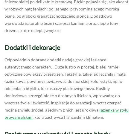
śnieżnobiałej po delikatnie kremową. Błękit pojawia się jako akcent
w różnych natężeniach: od jasnego, przypominającego morską
pianę, po głęboki granat zachodzącego słońca. Dodatkowo
wprowadź naturalne beże i szarości kamienia oraz ciepłe tony
drewna, które ocieplą wnętrze.
Dodatki i dekoracje
Odpowiednio dobrane dodatki nadają greckiej łazience
autentycznego charakteru. Duże lustro w prostej, białej ramie
optycznie powiększy przestrzeń. Tekstylia, takie jak ręczniki i mata
łazienkowa, powinny nawiązywać do morskiej kolorystyki, np. w
odcieniach błękitu, turkusu czy piaskowego beżu. Rośliny
doniczkowe, szczególnie te o drobnych liściach, wprowadzą do
wnętrza życie i świeżość. Inspiracje do aranżacji wnętrz czerpać
można z wielu źródeł, a jednym z nich jest urokliwa
łazienka w stylu
prowansalskim
, która zachwyca francuskim klimatem.