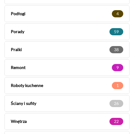
Podłogi
4
Porady
59
Pralki
38
Remont
9
Roboty kuchenne
1
Ściany i sufity
26
Wnętrza
22