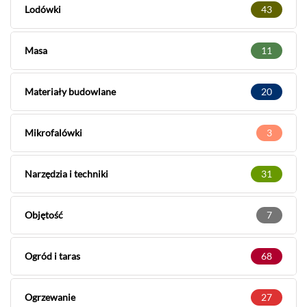
Lodówki
43
Masa
11
Materiały budowlane
20
Mikrofalówki
3
Narzędzia i techniki
31
Objętość
7
Ogród i taras
68
Ogrzewanie
27