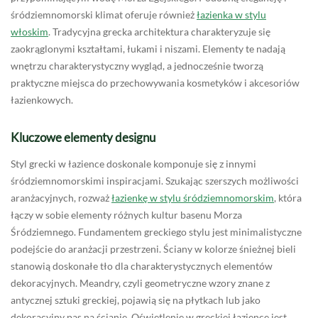
śródziemnomorski klimat oferuje również
łazienka w stylu
włoskim
. Tradycyjna grecka architektura charakteryzuje się
zaokrąglonymi kształtami, łukami i niszami. Elementy te nadają
wnętrzu charakterystyczny wygląd, a jednocześnie tworzą
praktyczne miejsca do przechowywania kosmetyków i akcesoriów
łazienkowych.
Kluczowe elementy designu
Styl grecki w łazience doskonale komponuje się z innymi
śródziemnomorskimi inspiracjami. Szukając szerszych możliwości
aranżacyjnych, rozważ
łazienkę w stylu śródziemnomorskim
, która
łączy w sobie elementy różnych kultur basenu Morza
Śródziemnego. Fundamentem greckiego stylu jest minimalistyczne
podejście do aranżacji przestrzeni. Ściany w kolorze śnieżnej bieli
stanowią doskonałe tło dla charakterystycznych elementów
dekoracyjnych. Meandry, czyli geometryczne wzory znane z
antycznej sztuki greckiej, pojawią się na płytkach lub jako
dekoracyjny pas na ścianie. Oświetlenie w greckiej łazience jest