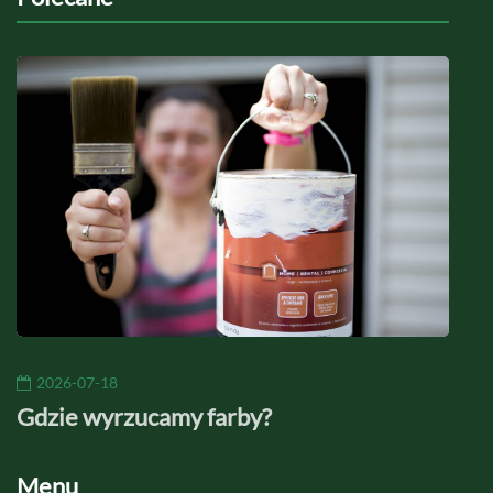
2026-07-18
20
Gdzie wyrzucamy farby?
Jaki
Menu