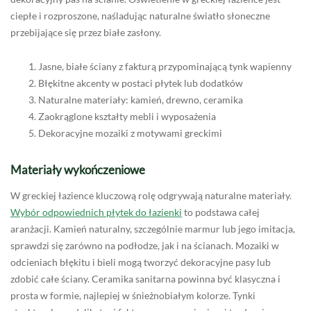
ciepłe i rozproszone, naśladując naturalne światło słoneczne
przebijające się przez białe zasłony.
Jasne, białe ściany z fakturą przypominającą tynk wapienny
Błękitne akcenty w postaci płytek lub dodatków
Naturalne materiały: kamień, drewno, ceramika
Zaokrąglone kształty mebli i wyposażenia
Dekoracyjne mozaiki z motywami greckimi
Materiały wykończeniowe
W greckiej łazience kluczową rolę odgrywają naturalne materiały.
Wybór odpowiednich płytek do łazienki
to podstawa całej
aranżacji. Kamień naturalny, szczególnie marmur lub jego imitacja,
sprawdzi się zarówno na podłodze, jak i na ścianach. Mozaiki w
odcieniach błękitu i bieli mogą tworzyć dekoracyjne pasy lub
zdobić całe ściany. Ceramika sanitarna powinna być klasyczna i
prosta w formie, najlepiej w śnieżnobiałym kolorze. Tynki