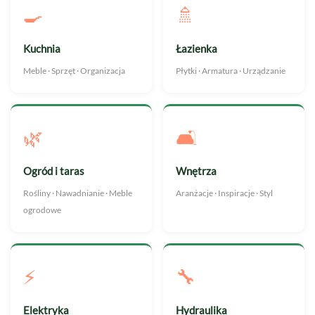
🍳
🚿
Kuchnia
Łazienka
Meble · Sprzęt · Organizacja
Płytki · Armatura · Urządzanie
🌿
🛋️
Ogród i taras
Wnętrza
Rośliny · Nawadnianie · Meble
Aranżacje · Inspiracje · Styl
ogrodowe
⚡
🔧
Elektryka
Hydraulika