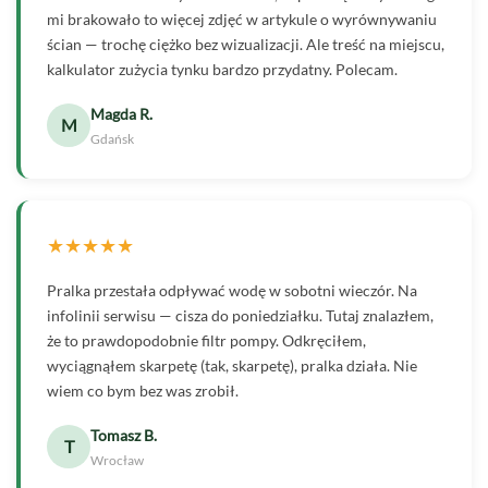
mi brakowało to więcej zdjęć w artykule o wyrównywaniu
ścian — trochę ciężko bez wizualizacji. Ale treść na miejscu,
kalkulator zużycia tynku bardzo przydatny. Polecam.
Magda R.
M
Gdańsk
★★★★★
Pralka przestała odpływać wodę w sobotni wieczór. Na
infolinii serwisu — cisza do poniedziałku. Tutaj znalazłem,
że to prawdopodobnie filtr pompy. Odkręciłem,
wyciągnąłem skarpetę (tak, skarpetę), pralka działa. Nie
wiem co bym bez was zrobił.
Tomasz B.
T
Wrocław