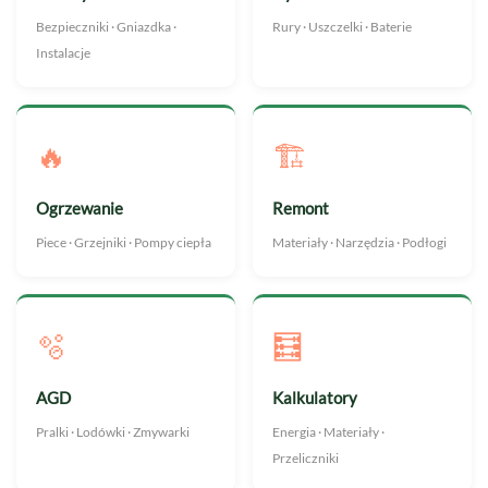
Bezpieczniki · Gniazdka ·
Rury · Uszczelki · Baterie
Instalacje
🔥
🏗️
Ogrzewanie
Remont
Piece · Grzejniki · Pompy ciepła
Materiały · Narzędzia · Podłogi
🫧
🧮
AGD
Kalkulatory
Pralki · Lodówki · Zmywarki
Energia · Materiały ·
Przeliczniki