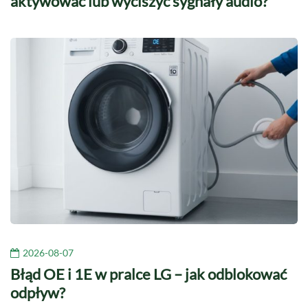
aktywować lub wyciszyć sygnały audio?
2026-08-07
Błąd OE i 1E w pralce LG – jak odblokować
odpływ?