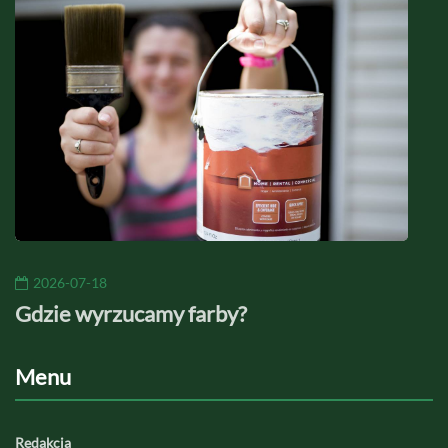
2026-07-18
20
Gdzie wyrzucamy farby?
Jaki
Menu
Redakcja