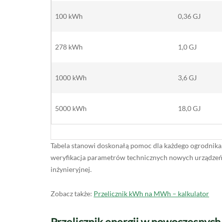
100 kWh
0,36 GJ
278 kWh
1,0 GJ
1000 kWh
3,6 GJ
5000 kWh
18,0 GJ
Tabela stanowi doskonałą pomoc dla każdego ogrodnika, k
weryfikacja parametrów technicznych nowych urządzeń 
inżynieryjnej.
Zobacz także:
Przelicznik kWh na MWh – kalkulator
Przelicznik energii w nowoczesnyc