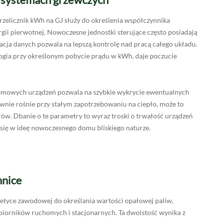
rzelicznik kWh na GJ służy do określenia współczynnika
gii pierwotnej. Nowoczesne jednostki sterujące często posiadają
acja danych pozwala na lepszą kontrolę nad pracą całego układu.
ogia przy określonym pobycie prądu w kWh, daje poczucie
omowych urządzeń pozwala na szybkie wykrycie ewentualnych
łtownie rośnie przy stałym zapotrzebowaniu na ciepło, może to
trów. Dbanie o te parametry to wyraz troski o trwałość urządzeń
e się w ideę nowoczesnego domu bliskiego naturze.
hnice
etyce zawodowej do określania wartości opałowej paliw,
dbiorników ruchomych i stacjonarnych. Ta dwoistość wynika z