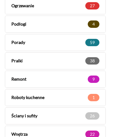
Ogrzewanie
27
Podłogi
4
Porady
59
Pralki
38
Remont
9
Roboty kuchenne
1
Ściany i sufity
26
Wnętrza
22