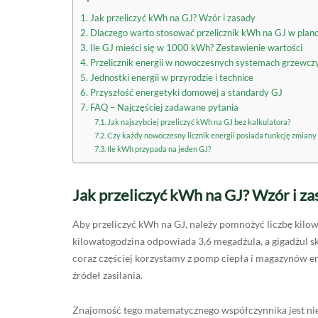
Jak przeliczyć kWh na GJ? Wzór i zasady
Dlaczego warto stosować przelicznik kWh na GJ w plan
Ile GJ mieści się w 1000 kWh? Zestawienie wartości
Przelicznik energii w nowoczesnych systemach grzewcz
Jednostki energii w przyrodzie i technice
Przyszłość energetyki domowej a standardy GJ
FAQ – Najczęściej zadawane pytania
Jak najszybciej przeliczyć kWh na GJ bez kalkulatora?
Czy każdy nowoczesny licznik energii posiada funkcję zmiany
Ile kWh przypada na jeden GJ?
Jak przeliczyć kWh na GJ? Wzór i za
Aby przeliczyć kWh na GJ, należy pomnożyć liczbę kilowa
kilowatogodzina odpowiada 3,6 megadżula, a gigadżul sk
coraz częściej korzystamy z pomp ciepła i magazynów e
źródeł zasilania.
Znajomość tego matematycznego współczynnika jest niez