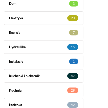
Dom
3
Elektryka
20
Energia
7
Hydraulika
15
Instalacje
1
Kuchenki i piekarniki
47
Kuchnia
29
Łazienka
42