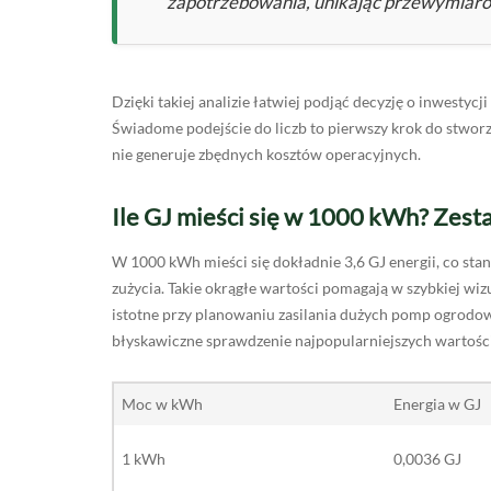
zapotrzebowania, unikając przewymiarow
Dzięki takiej analizie łatwiej podjąć decyzję o inwesty
Świadome podejście do liczb to pierwszy krok do stworz
nie generuje zbędnych kosztów operacyjnych.
Ile GJ mieści się w 1000 kWh? Zest
W 1000 kWh mieści się dokładnie 3,6 GJ energii, co st
zużycia. Takie okrągłe wartości pomagają w szybkiej wizu
istotne przy planowaniu zasilania dużych pomp ogrodo
błyskawiczne sprawdzenie najpopularniejszych wartości
Moc w kWh
Energia w GJ
1 kWh
0,0036 GJ