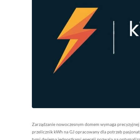
Zarządzanie nowoczesnym domem wymaga precyzyjnej ko
przelicznik kWh na GJ opracowany dla potrzeb pasjona
tymi dwiema jednostkami energii pozwala na optymaliz