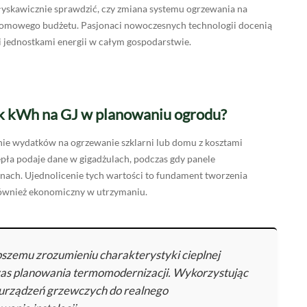
błyskawicznie sprawdzić, czy zmiana systemu ogrzewania na
 domowego budżetu. Pasjonaci nowoczesnych technologii docenią
mi jednostkami energii w całym gospodarstwie.
ik kWh na GJ w planowaniu ogrodu?
nie wydatków na ogrzewanie szklarni lub domu z kosztami
epła podaje dane w gigadżulach, podczas gdy panele
inach. Ujednolicenie tych wartości to fundament tworzenia
 również ekonomiczny w utrzymaniu.
epszemu zrozumieniu charakterystyki cieplnej
czas planowania termomodernizacji. Wykorzystując
 urządzeń grzewczych do realnego