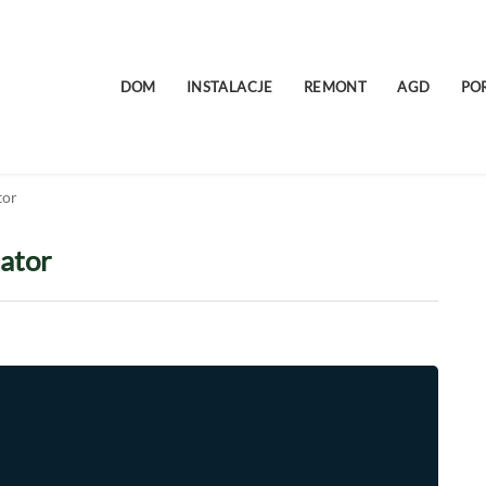
DOM
INSTALACJE
REMONT
AGD
PO
tor
lator