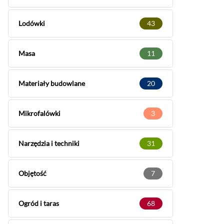
Lodówki
43
Masa
11
Materiały budowlane
20
Mikrofalówki
3
Narzędzia i techniki
31
Objętość
7
Ogród i taras
68