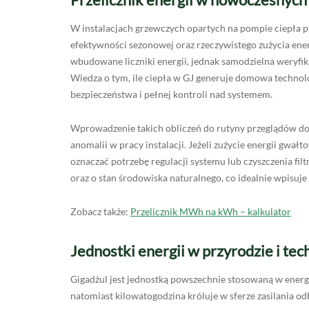
W instalacjach grzewczych opartych na pompie ciepła p
efektywności sezonowej oraz rzeczywistego zużycia ener
wbudowane liczniki energii, jednak samodzielna weryfik
Wiedza o tym, ile ciepła w GJ generuje domowa technol
bezpieczeństwa i pełnej kontroli nad systemem.
Wprowadzenie takich obliczeń do rutyny przeglądów d
anomalii w pracy instalacji. Jeżeli zużycie energii gwa
oznaczać potrzebę regulacji systemu lub czyszczenia fil
oraz o stan środowiska naturalnego, co idealnie wpisuj
Zobacz także:
Przelicznik MWh na kWh – kalkulator
Jednostki energii w przyrodzie i tec
Gigadżul jest jednostką powszechnie stosowaną w energ
natomiast kilowatogodzina króluje w sferze zasilania o