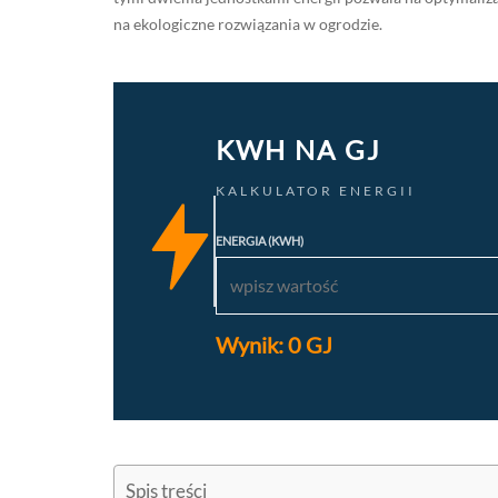
na ekologiczne rozwiązania w ogrodzie.
KWH NA GJ
KALKULATOR ENERGII
ENERGIA (KWH)
Wynik:
0
GJ
Spis treści