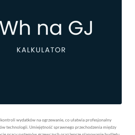
ntroli wydatków na ogrzewanie, co ułatwia profesjonalny
tów technologii. Umiejętność sprawnego przechodzenia między
ację pracy systemów grzewczych oraz lepsze planowanie budżetu