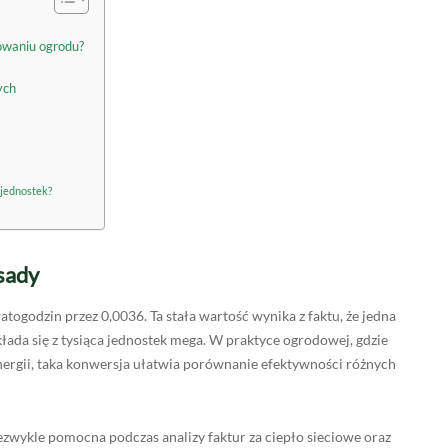
owaniu ogrodu?
ych
 jednostek?
sady
togodzin przez 0,0036. Ta stała wartość wynika z faktu, że jedna
łada się z tysiąca jednostek mega. W praktyce ogrodowej, gdzie
nergii, taka konwersja ułatwia porównanie efektywności różnych
wykle pomocna podczas analizy faktur za ciepło sieciowe oraz