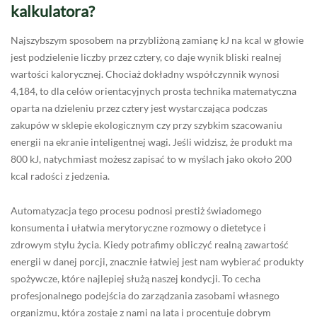
kalkulatora?
Najszybszym sposobem na przybliżoną zamianę kJ na kcal w głowie
jest podzielenie liczby przez cztery, co daje wynik bliski realnej
wartości kalorycznej. Chociaż dokładny współczynnik wynosi
4,184, to dla celów orientacyjnych prosta technika matematyczna
oparta na dzieleniu przez cztery jest wystarczająca podczas
zakupów w sklepie ekologicznym czy przy szybkim szacowaniu
energii na ekranie inteligentnej wagi. Jeśli widzisz, że produkt ma
800 kJ, natychmiast możesz zapisać to w myślach jako około 200
kcal radości z jedzenia.
Automatyzacja tego procesu podnosi prestiż świadomego
konsumenta i ułatwia merytoryczne rozmowy o dietetyce i
zdrowym stylu życia. Kiedy potrafimy obliczyć realną zawartość
energii w danej porcji, znacznie łatwiej jest nam wybierać produkty
spożywcze, które najlepiej służą naszej kondycji. To cecha
profesjonalnego podejścia do zarządzania zasobami własnego
organizmu, która zostaje z nami na lata i procentuje dobrym