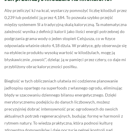
Aby przeliczyć kJ na kcal, wystarczy pomnożyć liczbę kilodżuli przez
0,239 lub podzielić ją przez 4,184. To pozwala szybko przejść
między systemem SI a tradycyjną skalą kaloryczną. Ta matematyczna
zależność wynika z definicji kalorii jako ilości energii potrzebnej do
podgrzania grama wody o jeden stopień Celsjusza, co w fizyce
odpowiada właśnie około 4,18 dżula. W praktyce, gdy obserwuje się
na etykiecie produktu wysoką wartość w kilodżulach, mogę ją
błyskawicznie „oswoić”, dzieląc ją w pamięci przez cztery, co daje mi
przybliżony obraz kaloryczności posiłku.
Biegłość w tych obliczeniach ułatwia mi codzienne planowanie
jadłospisu opartego na superfoods z własnego ogrodu, eliminując
błędy w szacowaniu dziennego bilansu energetycznego. Dzięki
merytorycznemu podejściu do danych liczbowych, możesz
precyzyjniej dobrać intensywność prac ogrodowych do swoich
aktualnych potrzeb regeneracyjnych, budując formę w harmonii z
rytmem natury. To wiedza praktyczna, która podnosi kulturę
zdrowotną domowników i daje poczucie pełnej kontroli nad