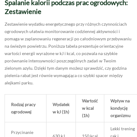
Spalanie kalorii podczas prac ogrodowych:
Zestawienie
Zestawienie wydatku energetycznego przy różnych czynnościach
ogrodowych ułatwia monitorowanie codziennej aktywności i
pomaga w zaplanowaniu regeneracji po całodniowym przebywaniu
na świeżym powietrzu. Poniższa tabela prezentuje orientacyjne
wartości energii wyrażone w kJ i kcal, co pozwala na szybkie
porównanie intensywności poszczególnych zadań w Twoim
zielonym azylu. Dzięki tym danym możesz sprawdzić, czy godzina
pielenia rabat jest równie wymagająca co szybki spacer między
alejkami parku.
Wartość
Wpływ na
Rodzaj pracy
Wydatek
w kcal
kondycję
ogrodowej
w kJ (1h)
(1h)
organizmu
Lekki trening
Przycinanie
630 kJ
150 kcal
rąk i