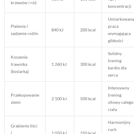
krzewów i róż
koncentracji
Umiarkowana
Pielenie i
praca
840 kJ
200 kcal
sadzenie roślin
wymagająca
gibkości
Solidny
Koszenie
trening
trawnika
1 260 kJ
300 kcal
kardio dla
(kosiarką)
serca
Intensywny
Przekopywanie
trening
2 100 kJ
500 kcal
ziemi
siłowy całego
ciała
Harmonijny
Grabienie liści
ruch
i
1 050 kJ
250 kcal