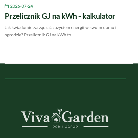
2026-07-24
Przelicznik GJ na kWh - kalkulator
Jak świadomie zarządzać zużyciem energii w swoim domu i
ogrodzie? Przelicznik GJ na kWh to…