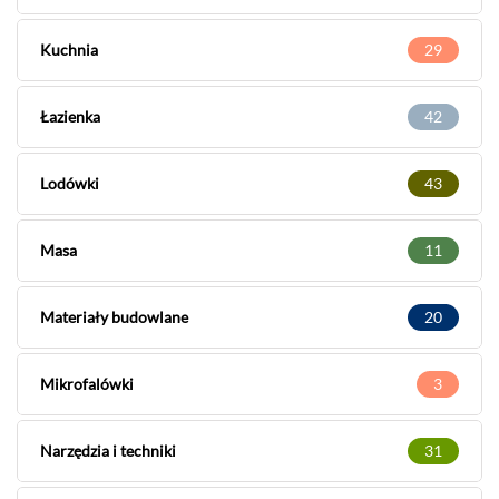
Kuchnia
29
Łazienka
42
Lodówki
43
Masa
11
Materiały budowlane
20
Mikrofalówki
3
Narzędzia i techniki
31