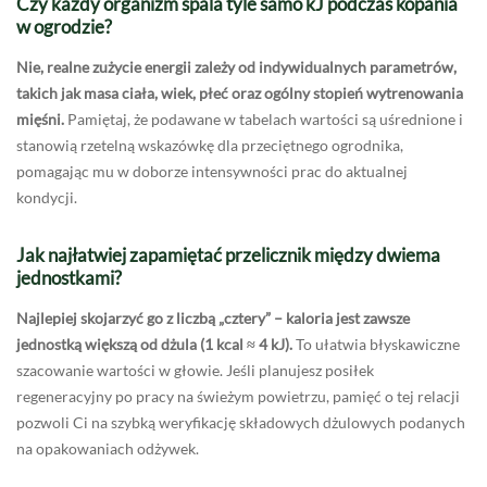
Czy każdy organizm spala tyle samo kJ podczas kopania
w ogrodzie?
Nie, realne zużycie energii zależy od indywidualnych parametrów,
takich jak masa ciała, wiek, płeć oraz ogólny stopień wytrenowania
mięśni.
Pamiętaj, że podawane w tabelach wartości są uśrednione i
stanowią rzetelną wskazówkę dla przeciętnego ogrodnika,
pomagając mu w doborze intensywności prac do aktualnej
kondycji.
Jak najłatwiej zapamiętać przelicznik między dwiema
jednostkami?
Najlepiej skojarzyć go z liczbą „cztery” – kaloria jest zawsze
jednostką większą od dżula (1 kcal ≈ 4 kJ).
To ułatwia błyskawiczne
szacowanie wartości w głowie. Jeśli planujesz posiłek
regeneracyjny po pracy na świeżym powietrzu, pamięć o tej relacji
pozwoli Ci na szybką weryfikację składowych dżulowych podanych
na opakowaniach odżywek.