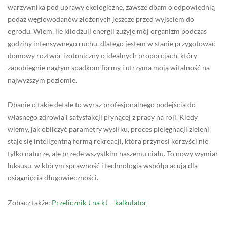
warzywnika pod uprawy ekologiczne, zawsze dbam o odpowiednią
podaż węglowodanów złożonych jeszcze przed wyjściem do
ogrodu. Wiem, ile kilodżuli energii zużyje mój organizm podczas
godziny intensywnego ruchu, dlatego jestem w stanie przygotować
domowy roztwór izotoniczny o idealnych proporcjach, który
zapobiegnie nagłym spadkom formy i utrzyma moją witalność na
najwyższym poziomie.
Dbanie o takie detale to wyraz profesjonalnego podejścia do
własnego zdrowia i satysfakcji płynącej z pracy na roli. Kiedy
wiemy, jak obliczyć parametry wysiłku, proces pielęgnacji zieleni
staje się inteligentną formą rekreacji, która przynosi korzyści nie
tylko naturze, ale przede wszystkim naszemu ciału. To nowy wymiar
luksusu, w którym sprawność i technologia współpracują dla
osiągnięcia długowieczności.
Zobacz także:
Przelicznik J na kJ – kalkulator