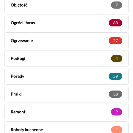
Objętość
7
Ogród i taras
68
Ogrzewanie
27
Podłogi
4
Porady
59
Pralki
38
Remont
9
Roboty kuchenne
1