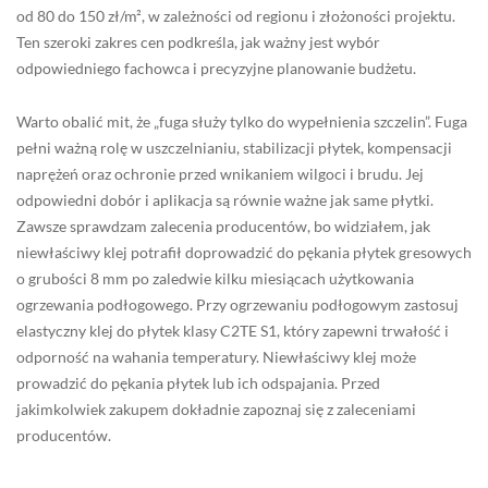
od 80 do 150 zł/m², w zależności od regionu i złożoności projektu.
Ten szeroki zakres cen podkreśla, jak ważny jest wybór
odpowiedniego fachowca i precyzyjne planowanie budżetu.
Warto obalić mit, że „fuga służy tylko do wypełnienia szczelin”. Fuga
pełni ważną rolę w uszczelnianiu, stabilizacji płytek, kompensacji
naprężeń oraz ochronie przed wnikaniem wilgoci i brudu. Jej
odpowiedni dobór i aplikacja są równie ważne jak same płytki.
Zawsze sprawdzam zalecenia producentów, bo widziałem, jak
niewłaściwy klej potrafił doprowadzić do pękania płytek gresowych
o grubości 8 mm po zaledwie kilku miesiącach użytkowania
ogrzewania podłogowego. Przy ogrzewaniu podłogowym zastosuj
elastyczny klej do płytek klasy C2TE S1, który zapewni trwałość i
odporność na wahania temperatury. Niewłaściwy klej może
prowadzić do pękania płytek lub ich odspajania. Przed
jakimkolwiek zakupem dokładnie zapoznaj się z zaleceniami
producentów.