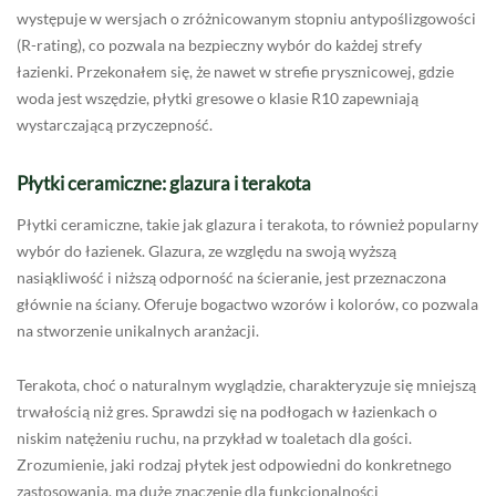
występuje w wersjach o zróżnicowanym stopniu antypoślizgowości
(R-rating), co pozwala na bezpieczny wybór do każdej strefy
łazienki. Przekonałem się, że nawet w strefie prysznicowej, gdzie
woda jest wszędzie, płytki gresowe o klasie R10 zapewniają
wystarczającą przyczepność.
Płytki ceramiczne: glazura i terakota
Płytki ceramiczne, takie jak glazura i terakota, to również popularny
wybór do łazienek. Glazura, ze względu na swoją wyższą
nasiąkliwość i niższą odporność na ścieranie, jest przeznaczona
głównie na ściany. Oferuje bogactwo wzorów i kolorów, co pozwala
na stworzenie unikalnych aranżacji.
Terakota, choć o naturalnym wyglądzie, charakteryzuje się mniejszą
trwałością niż gres. Sprawdzi się na podłogach w łazienkach o
niskim natężeniu ruchu, na przykład w toaletach dla gości.
Zrozumienie, jaki rodzaj płytek jest odpowiedni do konkretnego
zastosowania, ma duże znaczenie dla funkcjonalności