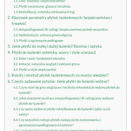
Gres: trwałość i wszechstronność
Płytki ceramiczne: glazura i terakota
Rektyfikacja: estetyka minimalnych fug
Kluczowe parametry płytek łazienkowych: bezpieczeństwo i
trwałość
Antypoślizgowość (R-rating): bezpieczeństwo przede wszystkim
Hydroizolacja: ochrona przed wilgocią
Płytki a ogrzewanie podłogowe
Jakie płytki do małej i dużej łazienki? Rozmiar i optyka
Płytki do łazienki: estetyka, wzory i style aranżacji
Kolor i wzór: fundament wizualny
Imitacje: naturalny wygląd z zaletami gresu
Płytki a style wnętrzarskie
Koszty i montaż płytek łazienkowych: co musisz wiedzieć?
Często zadawane pytania: Jakie płytki do łazienki wybrać?
Czym różni się gres od glazury i terakoty w kontekście wyboru płytek do
łazienki?
Jakie znaczenie ma klasa antypoślizgowości (R-rating) przy wyborze
płytek do łazienki?
Czy warto wybierać płytki rektyfikowane do łazienki i jakie są ich
zalety?
Czy wszystkie rodzaje płytek nadają się do zastosowania z
ogrzewaniem podłogowym w łazience?
Czy hydroizolacja pod płytkami w łazience jest zawsze konieczna?