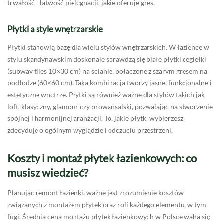
trwałość i łatwość pielęgnacji, jakie oferuje gres.
Płytki a style wnętrzarskie
Płytki stanowią bazę dla wielu stylów wnętrzarskich. W łazience w
stylu skandynawskim doskonale sprawdzą się białe płytki cegiełki
(subway tiles 10×30 cm) na ścianie, połączone z szarym gresem na
podłodze (60×60 cm). Taka kombinacja tworzy jasne, funkcjonalne i
estetyczne wnętrze. Płytki są również ważne dla stylów takich jak
loft, klasyczny, glamour czy prowansalski, pozwalając na stworzenie
spójnej i harmonijnej aranżacji. To, jakie płytki wybierzesz,
zdecyduje o ogólnym wyglądzie i odczuciu przestrzeni.
Koszty i montaż płytek łazienkowych: co
musisz wiedzieć?
Planując remont łazienki, ważne jest zrozumienie kosztów
związanych z montażem płytek oraz roli każdego elementu, w tym
fugi. Średnia cena montażu płytek łazienkowych w Polsce waha się