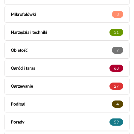
Mikrofalówki
3
Narzędzia i techniki
31
Objętość
7
Ogród i taras
68
Ogrzewanie
27
Podłogi
4
Porady
59