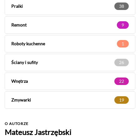
Pralki
38
Remont
9
Roboty kuchenne
1
Ściany i sufity
26
Wnętrza
22
Zmywarki
19
O AUTORZE
Mateusz Jastrzębski