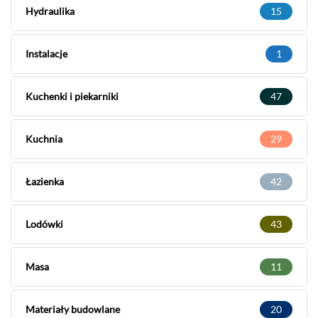
Hydraulika
15
Instalacje
1
Kuchenki i piekarniki
47
Kuchnia
29
Łazienka
42
Lodówki
43
Masa
11
Materiały budowlane
20