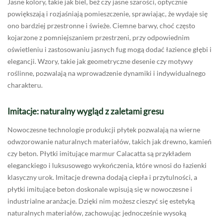
Jasne kolory, takie jak biel, beż czy jasne szarości, optycznie
powiększają i rozjaśniają pomieszczenie, sprawiając, że wydaje się
ono bardziej przestronne i świeże. Ciemne barwy, choć często
kojarzone z pomniejszaniem przestrzeni, przy odpowiednim
oświetleniu i zastosowaniu jasnych fug mogą dodać łazience głębi i
elegancji. Wzory, takie jak geometryczne desenie czy motywy
roślinne, pozwalają na wprowadzenie dynamiki i indywidualnego
charakteru.
Imitacje: naturalny wygląd z zaletami gresu
Nowoczesne technologie produkcji płytek pozwalają na wierne
odwzorowanie naturalnych materiałów, takich jak drewno, kamień
czy beton. Płytki imitujące marmur Calacatta są przykładem
eleganckiego i luksusowego wykończenia, które wnosi do łazienki
klasyczny urok. Imitacje drewna dodają ciepła i przytulności, a
płytki imitujące beton doskonale wpisują się w nowoczesne i
industrialne aranżacje. Dzięki nim możesz cieszyć się estetyką
naturalnych materiałów, zachowując jednocześnie wysoką