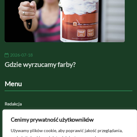
2026-07-18
20
Gdzie wyrzucamy farby?
Jaki
Menu
Redakcja
Regulamin serwisu
Cenimy prywatność użytkowników
Polityka prywatności
Używamy plików cookie, aby poprawić jakość przeglądania,
Kategorie