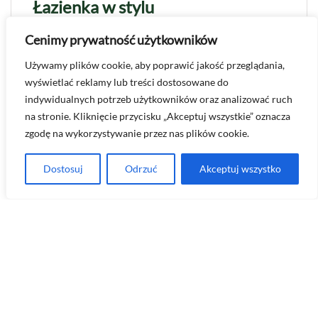
Łazienka w stylu
śródziemnomorskim - jak
Cenimy prywatność użytkowników
stworzyć wakacyjny klimat?
Używamy plików cookie, aby poprawić jakość przeglądania,
Marzysz o tym, by każdego dnia budzić się w atmosferze
wyświetlać reklamy lub treści dostosowane do
słonecznych wakacji? Łazienka w stylu
indywidualnych potrzeb użytkowników oraz analizować ruch
śródziemnomorskim to idealny sposób na…
na stronie. Kliknięcie przycisku „Akceptuj wszystkie” oznacza
zgodę na wykorzystywanie przez nas plików cookie.
Dostosuj
Odrzuć
Akceptuj wszystko
1
2
3
4
5
...
10
...
»
Ostatnia »