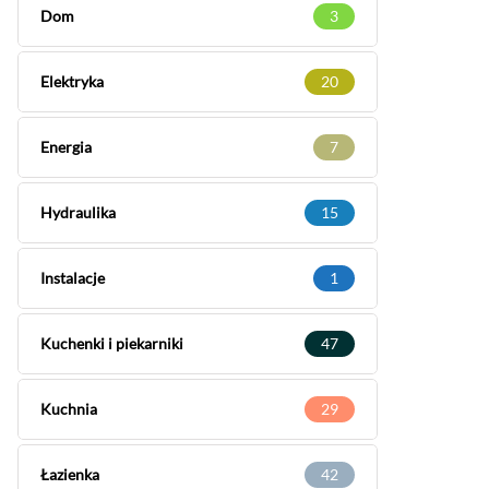
Dom
3
Elektryka
20
Energia
7
Hydraulika
15
Instalacje
1
Kuchenki i piekarniki
47
Kuchnia
29
Łazienka
42