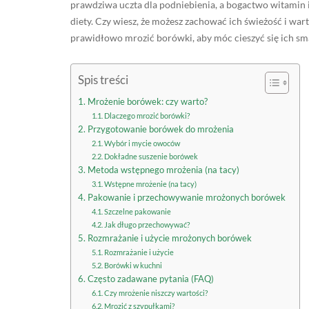
prawdziwa uczta dla podniebienia, a bogactwo witamin
diety. Czy wiesz, że możesz zachować ich świeżość i war
prawidłowo mrozić borówki, aby móc cieszyć się ich sma
Spis treści
Mrożenie borówek: czy warto?
Dlaczego mrozić borówki?
Przygotowanie borówek do mrożenia
Wybór i mycie owoców
Dokładne suszenie borówek
Metoda wstępnego mrożenia (na tacy)
Wstępne mrożenie (na tacy)
Pakowanie i przechowywanie mrożonych borówek
Szczelne pakowanie
Jak długo przechowywać?
Rozmrażanie i użycie mrożonych borówek
Rozmrażanie i użycie
Borówki w kuchni
Często zadawane pytania (FAQ)
Czy mrożenie niszczy wartości?
Mrozić z szypułkami?