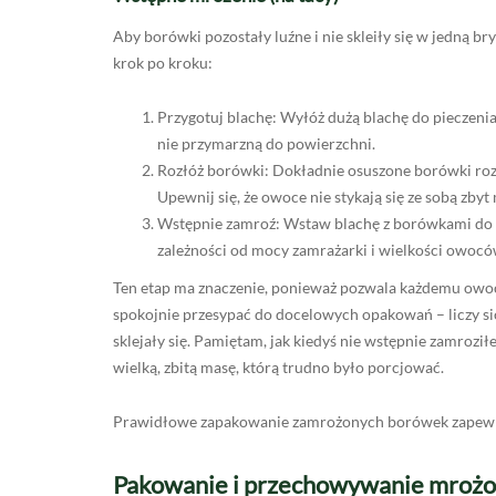
Aby borówki pozostały luźne i nie skleiły się w jedną br
krok po kroku:
Przygotuj blachę: Wyłóż dużą blachę do pieczeni
nie przymarzną do powierzchni.
Rozłóż borówki: Dokładnie osuszone borówki roz
Upewnij się, że owoce nie stykają się ze sobą zb
Wstępnie zamroź: Wstaw blachę z borówkami do z
zależności od mocy zamrażarki i wielkości owocó
Ten etap ma znaczenie, ponieważ pozwala każdemu owoco
spokojnie przesypać do docelowych opakowań – liczy się
sklejały się. Pamiętam, jak kiedyś nie wstępnie zamroz
wielką, zbitą masę, którą trudno było porcjować.
Prawidłowe zapakowanie zamrożonych borówek zapewni i
Pakowanie i przechowywanie mroż