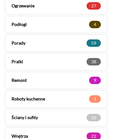
Ogrzewanie
27
Podłogi
4
Porady
59
Pralki
38
Remont
9
Roboty kuchenne
1
Ściany i sufity
26
Wnętrza
22