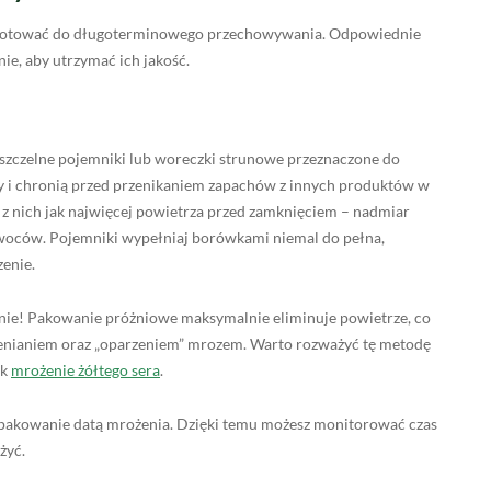
zygotować do długoterminowego przechowywania. Odpowiednie
e, aby utrzymać ich jakość.
zczelne pojemniki lub woreczki strunowe przeznaczone do
ry i chronią przed przenikaniem zapachów z innych produktów w
z nich jak najwięcej powietrza przed zamknięciem – nadmiar
woców. Pojemniki wypełniaj borówkami niemal do pełna,
zenie.
anie! Pakowanie próżniowe maksymalnie eliminuje powietrze, co
tlenianiem oraz „oparzeniem” mrozem. Warto rozważyć tę metodę
ak
mrożenie żółtego sera
.
opakowanie datą mrożenia. Dzięki temu możesz monitorować czas
żyć.