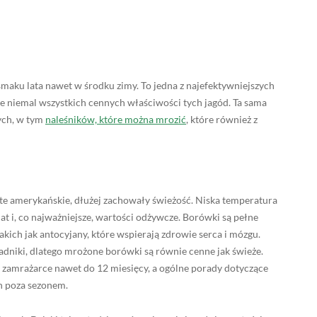
aku lata nawet w środku zimy. To jedna z najefektywniejszych
ie niemal wszystkich cennych właściwości tych jagód. Ta sama
ych, w tym
naleśników, które można mrozić
, które również z
te amerykańskie, dłużej zachowały świeżość. Niska temperatura
t i, co najważniejsze, wartości odżywcze. Borówki są pełne
akich jak antocyjany, które wspierają zdrowie serca i mózgu.
dniki, dlatego mrożone borówki są równie cenne jak świeże.
mrażarce nawet do 12 miesięcy, a ogólne porady dotyczące
 poza sezonem.