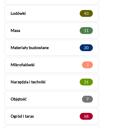
Lodówki
43
Masa
11
Materiały budowlane
20
Mikrofalówki
3
Narzędzia i techniki
31
Objętość
7
Ogród i taras
68