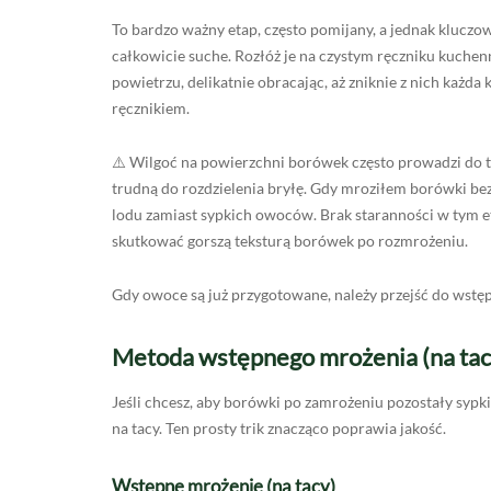
To bardzo ważny etap, często pomijany, a jednak kluc
całkowicie suche. Rozłóż je na czystym ręczniku kuche
powietrzu, delikatnie obracając, aż zniknie z nich każd
ręcznikiem.
⚠️ Wilgoć na powierzchni borówek często prowadzi do t
trudną do rozdzielenia bryłę. Gdy mroziłem borówki be
lodu zamiast sypkich owoców. Brak staranności w tym e
skutkować gorszą teksturą borówek po rozmrożeniu.
Gdy owoce są już przygotowane, należy przejść do wstęp
Metoda wstępnego mrożenia (na tac
Jeśli chcesz, aby borówki po zamrożeniu pozostały sypk
na tacy. Ten prosty trik znacząco poprawia jakość.
Wstępne mrożenie (na tacy)