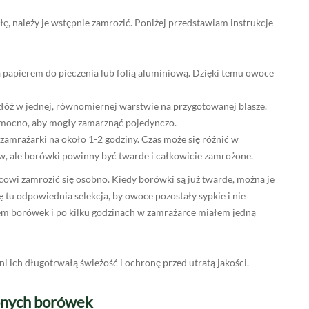
yłę, należy je wstępnie zamrozić. Poniżej przedstawiam instrukcje
a papierem do pieczenia lub folią aluminiową. Dzięki temu owoce
łóż w jednej, równomiernej warstwie na przygotowanej blasze.
yt mocno, aby mogły zamarznąć pojedynczo.
amrażarki na około 1-2 godziny. Czas może się różnić w
w, ale borówki powinny być twarde i całkowicie zamrożone.
wi zamrozić się osobno. Kiedy borówki są już twarde, można je
 tu odpowiednia selekcja, by owoce pozostały sypkie i nie
iłem borówek i po kilku godzinach w zamrażarce miałem jedną
ch długotrwałą świeżość i ochronę przed utratą jakości.
onych borówek