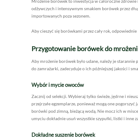
Mrożenie borówek to inwestycja w całoroczne zdrowie i 
odżywczych i intensywnym smakiem borówek przez dług
importowanych poza sezonem.
Aby cieszyć się borówkami przez cały rok, odpowiednie
Przygotowanie borówek do mrożeni
Aby mrożenie borówek było udane, należy je starannie
do zamrażarki, zadecyduje o ich późniejszej jakości i sm
Wybór i mycie owoców
Zacznij od selekcji. Wybieraj tylko świeże, jędrne i nie
przejrzałe egzemplarze, ponieważ mogą one pogorszyć ja
borówki pod zimną, bieżącą wodą. Nie mocz ich w misce, 
umyciu dokładnie usuń wszystkie szypułki, listki i inne z
Dokładne suszenie borówek