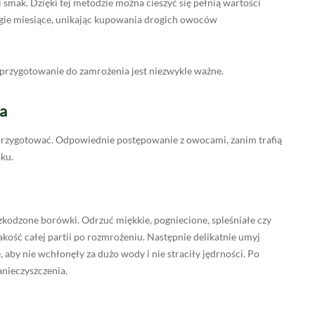
smak. Dzięki tej metodzie można cieszyć się pełnią wartości
ie miesiące, unikając kupowania drogich owoców
 przygotowanie do zamrożenia jest niezwykle ważne.
a
 przygotować. Odpowiednie postępowanie z owocami, zanim trafią
aku.
uszkodzone borówki. Odrzuć miękkie, pogniecione, spleśniałe czy
kość całej partii po rozmrożeniu. Następnie delikatnie umyj
aby nie wchłonęły za dużo wody i nie straciły jędrności. Po
anieczyszczenia.