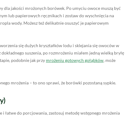
zowy dla jakości mrożonych borówek. Po umyciu owoce muszą być
nnym lub papierowych ręcznikach i zostaw do wyschnięcia na
a kropla wody. Możesz też delikatnie osuszyć je papierowym
worzenia się dużych kryształków lodu i sklejania się owoców w
z dokładnego suszenia, po rozmrożeniu miałem jedną wielką bryłę
tapie, podobnie jak przy
mrożeniu gotowych gołąbków
, może
nego mrożenia – to ono sprawi, że borówki pozostaną sypkie.
y)
ie i łatwe do porcjowania, zastosuj metodę wstępnego mrożenia