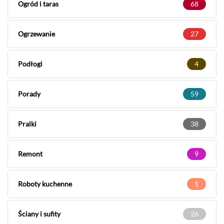
Ogród i taras
68
Ogrzewanie
27
Podłogi
4
Porady
59
Pralki
38
Remont
9
Roboty kuchenne
1
Ściany i sufity
26