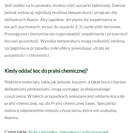
Jeśli metka na to pozwala, możesz użyć suszarki bębnowej. Zawsze
jednak wybieraj najniższą możliwą temperaturę i program dla
delikatnych tkanin. Aby zapobiec zbrylaniu się wypełnienia w
kocach puchowych, wrzuć do suszarki 2-3 czyste piłki tenisowe.
Pomogą one równomiernie rozprowadzić wypełnienie i przywrócić
kocowi puszystość. Wysokie temperatury mogą uszkodzić włókna,
szczególnie w przypadku mikrofibry, powodując utratę jej
puszystości i chłonności.
Kiedy oddać koc do pralni chemicznej?
Niektóre materiały, takie jak jedwab, kaszmir, a także koce z bardzo
delikatnymi zdobieniami, mogą wymagać profesjonalnego
czyszczenia. W takich przypadkach wskazane jest oddanie koca do
pralni chemicznej, np. do Pralni chemicznej 5asec. Specjaliści
dobiorą odpowiednie metody czyszczenia, które nie uszkodzą
tkaniny.
Czytaj także:
Prąd z gniazdka: zagrożenia i ochrona przed