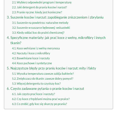
Wybierz odpowiedni program i temperaturę
Jaki detergent do prania koców i narzut?
Pranie ręczne: kiedy jest konieczne?
Suszenie koców i narzut: zapobieganie zniszczeniom i zbrylaniu
Suszenie na powietrzu: naturalne metody
Suszenie w suszarce bębnowej: wskazówki
Kiedy oddać koc do pralni chemicznej?
Specyficzne materiały: jak prać koce z wełny, mikrofibry i innych
tkanin?
Koce wełniane i z wełny merynosa
Narzuty i koce z mikrofibry
Bawełniane koce i narzuty
Koce puchowe i syntetyczne
Najczęstsze błędy przy praniu koców i narzut: mity i fakty
Wysoka temperatura zawsze zabija bakterie?
Zmiękczacz do tkanin: zawsze dobry pomysł?
Więcej detergentu to czystszy koc?
Często zadawane pytania o pranie koców i narzut
Jak często prać koce i narzuty?
Czy koce z frędzlami można prać w pralce?
Co zrobić, gdy koc się skurczy po praniu?