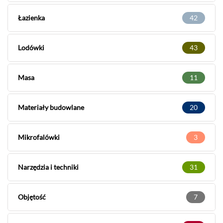
Łazienka
42
Lodówki
43
Masa
11
Materiały budowlane
20
Mikrofalówki
3
Narzędzia i techniki
31
Objętość
7