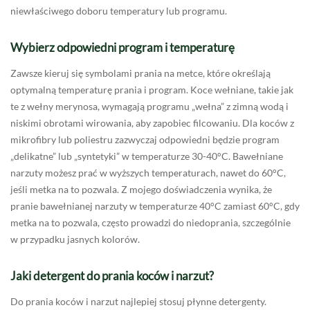
niewłaściwego doboru temperatury lub programu.
Wybierz odpowiedni program i temperaturę
Zawsze kieruj się symbolami prania na metce, które określają
optymalną temperaturę prania i program. Koce wełniane, takie jak
te z wełny merynosa, wymagają programu „wełna” z zimną wodą i
niskimi obrotami wirowania, aby zapobiec filcowaniu. Dla koców z
mikrofibry lub poliestru zazwyczaj odpowiedni będzie program
„delikatne” lub „syntetyki” w temperaturze 30-40°C. Bawełniane
narzuty możesz prać w wyższych temperaturach, nawet do 60°C,
jeśli metka na to pozwala. Z mojego doświadczenia wynika, że
pranie bawełnianej narzuty w temperaturze 40°C zamiast 60°C, gdy
metka na to pozwala, często prowadzi do niedoprania, szczególnie
w przypadku jasnych kolorów.
Jaki detergent do prania koców i narzut?
Do prania koców i narzut najlepiej stosuj płynne detergenty.