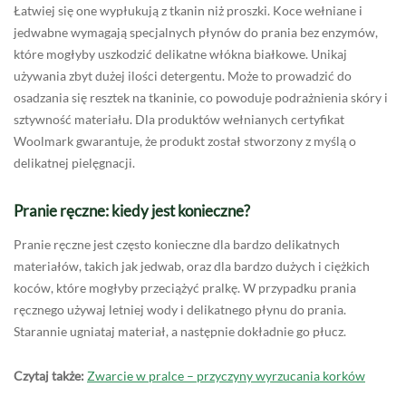
Łatwiej się one wypłukują z tkanin niż proszki. Koce wełniane i
jedwabne wymagają specjalnych płynów do prania bez enzymów,
które mogłyby uszkodzić delikatne włókna białkowe. Unikaj
używania zbyt dużej ilości detergentu. Może to prowadzić do
osadzania się resztek na tkaninie, co powoduje podrażnienia skóry i
sztywność materiału. Dla produktów wełnianych certyfikat
Woolmark gwarantuje, że produkt został stworzony z myślą o
delikatnej pielęgnacji.
Pranie ręczne: kiedy jest konieczne?
Pranie ręczne jest często konieczne dla bardzo delikatnych
materiałów, takich jak jedwab, oraz dla bardzo dużych i ciężkich
koców, które mogłyby przeciążyć pralkę. W przypadku prania
ręcznego używaj letniej wody i delikatnego płynu do prania.
Starannie ugniataj materiał, a następnie dokładnie go płucz.
Czytaj także:
Zwarcie w pralce – przyczyny wyrzucania korków