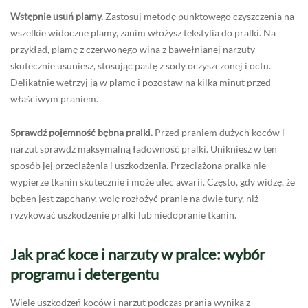
Wstępnie usuń plamy.
Zastosuj metodę punktowego czyszczenia na
wszelkie widoczne plamy, zanim włożysz tekstylia do pralki. Na
przykład, plamę z czerwonego wina z bawełnianej narzuty
skutecznie usuniesz, stosując pastę z sody oczyszczonej i octu.
Delikatnie wetrzyj ją w plamę i pozostaw na kilka minut przed
właściwym praniem.
Sprawdź pojemność bębna pralki.
Przed praniem dużych koców i
narzut sprawdź maksymalną ładowność pralki. Unikniesz w ten
sposób jej przeciążenia i uszkodzenia. Przeciążona pralka nie
wypierze tkanin skutecznie i może ulec awarii. Często, gdy widzę, że
bęben jest zapchany, wolę rozłożyć pranie na dwie tury, niż
ryzykować uszkodzenie pralki lub niedopranie tkanin.
Jak prać koce i narzuty w pralce: wybór
programu i detergentu
Wiele uszkodzeń koców i narzut podczas prania wynika z