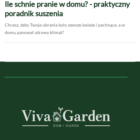
Ile schnie pranie w domu? - praktyczny
poradnik suszenia
Chcesz, żeby Twoje ubrania były zawsze świeże i pachnące, a w
domu panował zdrowy klimat?