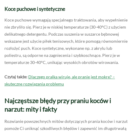
Koce puchowe i syntetyczne
Koce puchowe wymagają specjalnego traktowania, aby wypełnienie
nie zbryliło się. Pierz je w niskiej temperaturze (30-40°C) z użyciem
delikatnego detergentu. Podczas suszenia w suszarce bębnowej
wskazane jest użycie piłek tenisowych, które pomogą równomiernie
rozłożyć puch. Koce syntetyczne, wykonane np. z akrylu lub
poliestru, są odporne na zagniecenia i szybkoschnące. Pierz je w
temperaturze 30-40°C, unikając wysokich obrotów wirowania.
Czytaj także:
Dlaczego pralka wiruje, ale pranie jest mokre? –
skuteczne rozwiązania problemu
Najczęstsze błędy przy praniu koców i
narzut: mity i fakty
Rozwianie powszechnych mitów dotyczących prania koców i narzut
pomoże Ci uniknąć szkodliwych błędów i zapewnić im długotrwałą