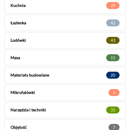
Kuchnia
29
Łazienka
42
Lodówki
43
Masa
11
Materiały budowlane
20
Mikrofalówki
3
Narzędzia i techniki
31
Objętość
7