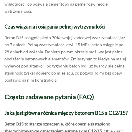
wilgotności, co pozwala cementowi na pełne rozwinięcie
wytrzymałości.
Czas wiązania i osiągania pełnej wytrzymałości
Beton B15 osiągnie około 70% swojej końcowej wytrzymałości już
po 7 dniach. Pełną wytrzymałość, czyli 15 MPa, beton osiągnie po
28 dniach od wylania. Dopiero po tym okresie możliwe jest pełne
obciążanie betonowych elementów. Zmierzyłem to kiedyś na małej
wylewce pod altankę – po tygodniu beton był już twardy, ale pełną
stabilność zyskał dopiero po miesiącu, co pozwoliło mi bez obaw
postawić na nim konstrukcję.
Często zadawane pytania (FAQ)
Jaka jest główna różnica między betonem B15 a C12/15?
Beton B15 to starsze oznaczenie, które obecnie zastąpiono
zharmonizowanym oznaczeniem europejskim C12/15.
Obie klasy