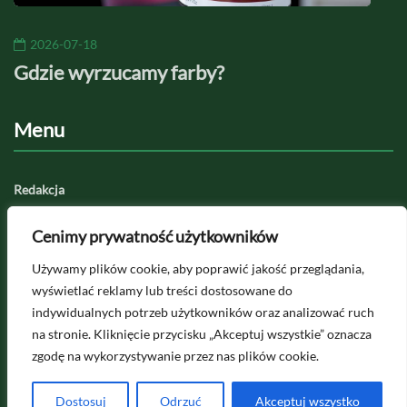
2026-07-18
20
Gdzie wyrzucamy farby?
Jaki
Menu
Redakcja
Regulamin serwisu
Cenimy prywatność użytkowników
Polityka prywatności
Używamy plików cookie, aby poprawić jakość przeglądania,
Kategorie
wyświetlać reklamy lub treści dostosowane do
indywidualnych potrzeb użytkowników oraz analizować ruch
Kalkulatory
na stronie. Kliknięcie przycisku „Akceptuj wszystkie” oznacza
zgodę na wykorzystywanie przez nas plików cookie.
Masz problem z domowym remontem? Napisz do
nas -
kontakt@vivagarden.pl
Dostosuj
Odrzuć
Akceptuj wszystko