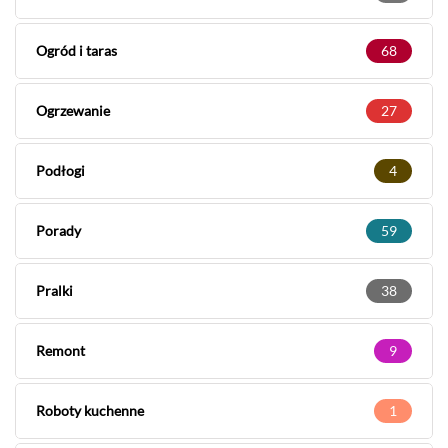
Ogród i taras
68
Ogrzewanie
27
Podłogi
4
Porady
59
Pralki
38
Remont
9
Roboty kuchenne
1