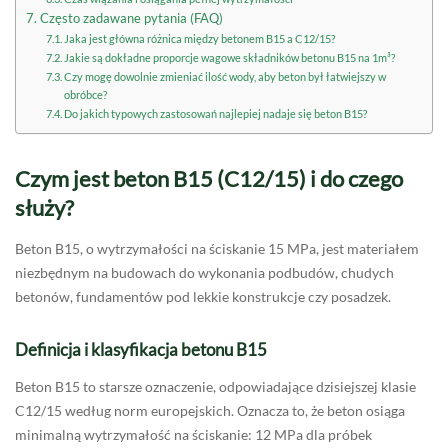
Często zadawane pytania (FAQ)
Jaka jest główna różnica między betonem B15 a C12/15?
Jakie są dokładne proporcje wagowe składników betonu B15 na 1m³?
Czy mogę dowolnie zmieniać ilość wody, aby beton był łatwiejszy w
obróbce?
Do jakich typowych zastosowań najlepiej nadaje się beton B15?
Czym jest beton B15 (C12/15) i do czego
służy?
Beton B15, o wytrzymałości na ściskanie 15 MPa, jest materiałem
niezbędnym na budowach do wykonania podbudów, chudych
betonów, fundamentów pod lekkie konstrukcje czy posadzek.
Definicja i klasyfikacja betonu B15
Beton B15 to starsze oznaczenie, odpowiadające dzisiejszej klasie
C12/15 według norm europejskich. Oznacza to, że beton osiąga
minimalną wytrzymałość na ściskanie: 12 MPa dla próbek