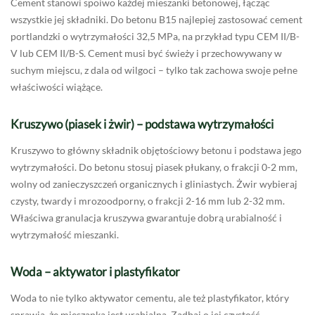
Cement stanowi spoiwo każdej mieszanki betonowej, łącząc
wszystkie jej składniki. Do betonu B15 najlepiej zastosować cement
portlandzki o wytrzymałości 32,5 MPa, na przykład typu CEM II/B-
V lub CEM II/B-S. Cement musi być świeży i przechowywany w
suchym miejscu, z dala od wilgoci – tylko tak zachowa swoje pełne
właściwości wiążące.
Kruszywo (piasek i żwir) – podstawa wytrzymałości
Kruszywo to główny składnik objętościowy betonu i podstawa jego
wytrzymałości. Do betonu stosuj piasek płukany, o frakcji 0-2 mm,
wolny od zanieczyszczeń organicznych i gliniastych. Żwir wybieraj
czysty, twardy i mrozoodporny, o frakcji 2-16 mm lub 2-32 mm.
Właściwa granulacja kruszywa gwarantuje dobrą urabialność i
wytrzymałość mieszanki.
Woda – aktywator i plastyfikator
Woda to nie tylko aktywator cementu, ale też plastyfikator, który
sprawia, że mieszanka jest urabialna. Zadbaj o jej czystość –