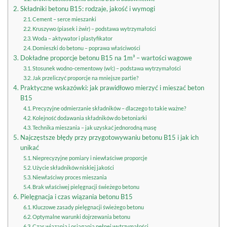
Składniki betonu B15: rodzaje, jakość i wymogi
Cement – serce mieszanki
Kruszywo (piasek i żwir) – podstawa wytrzymałości
Woda – aktywator i plastyfikator
Domieszki do betonu – poprawa właściwości
Dokładne proporcje betonu B15 na 1m³ – wartości wagowe
Stosunek wodno-cementowy (w/c) – podstawa wytrzymałości
Jak przeliczyć proporcje na mniejsze partie?
Praktyczne wskazówki: jak prawidłowo mierzyć i mieszać beton
B15
Precyzyjne odmierzanie składników – dlaczego to takie ważne?
Kolejność dodawania składników do betoniarki
Technika mieszania – jak uzyskać jednorodną masę
Najczęstsze błędy przy przygotowywaniu betonu B15 i jak ich
unikać
Nieprecyzyjne pomiary i niewłaściwe proporcje
Użycie składników niskiej jakości
Niewłaściwy proces mieszania
Brak właściwej pielęgnacji świeżego betonu
Pielęgnacja i czas wiązania betonu B15
Kluczowe zasady pielęgnacji świeżego betonu
Optymalne warunki dojrzewania betonu
Czas wiązania i osiągania pełnej wytrzymałości