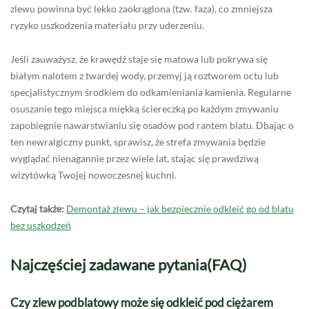
zlewu powinna być lekko zaokrąglona (tzw. faza), co zmniejsza
ryzyko uszkodzenia materiału przy uderzeniu.
Jeśli zauważysz, że krawędź staje się matowa lub pokrywa się
białym nalotem z twardej wody, przemyj ją roztworem octu lub
specjalistycznym środkiem do odkamieniania kamienia. Regularne
osuszanie tego miejsca miękką ściereczką po każdym zmywaniu
zapobiegnie nawarstwianiu się osadów pod rantem blatu. Dbając o
ten newralgiczny punkt, sprawisz, że strefa zmywania będzie
wyglądać nienagannie przez wiele lat, stając się prawdziwą
wizytówką Twojej nowoczesnej kuchni.
Czytaj także:
Demontaż zlewu – jak bezpiecznie odkleić go od blatu
bez uszkodzeń
Najczęściej zadawane pytania(FAQ)
Czy zlew podblatowy może się odkleić pod ciężarem