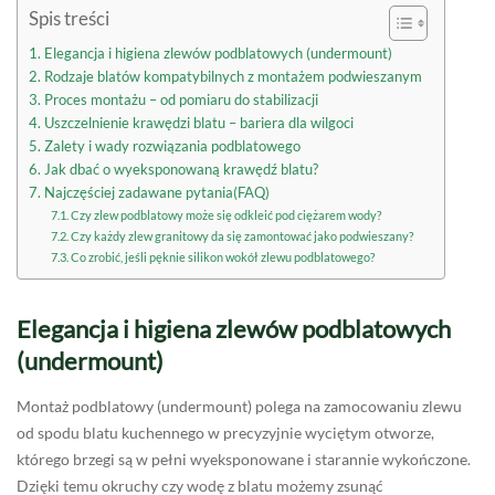
Spis treści
Elegancja i higiena zlewów podblatowych (undermount)
Rodzaje blatów kompatybilnych z montażem podwieszanym
Proces montażu – od pomiaru do stabilizacji
Uszczelnienie krawędzi blatu – bariera dla wilgoci
Zalety i wady rozwiązania podblatowego
Jak dbać o wyeksponowaną krawędź blatu?
Najczęściej zadawane pytania(FAQ)
Czy zlew podblatowy może się odkleić pod ciężarem wody?
Czy każdy zlew granitowy da się zamontować jako podwieszany?
Co zrobić, jeśli pęknie silikon wokół zlewu podblatowego?
Elegancja i higiena zlewów podblatowych
(undermount)
Montaż podblatowy (undermount) polega na zamocowaniu zlewu
od spodu blatu kuchennego w precyzyjnie wyciętym otworze,
którego brzegi są w pełni wyeksponowane i starannie wykończone.
Dzięki temu okruchy czy wodę z blatu możemy zsunąć