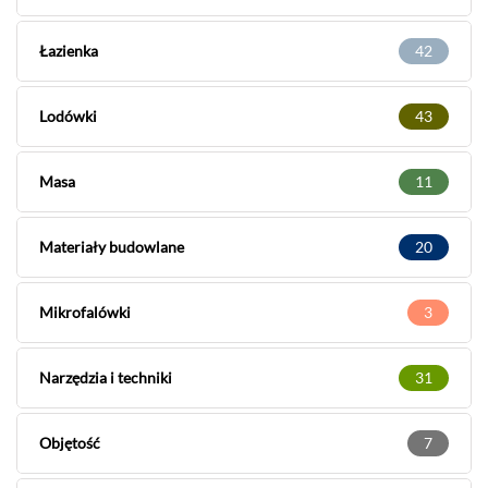
Łazienka
42
Lodówki
43
Masa
11
Materiały budowlane
20
Mikrofalówki
3
Narzędzia i techniki
31
Objętość
7