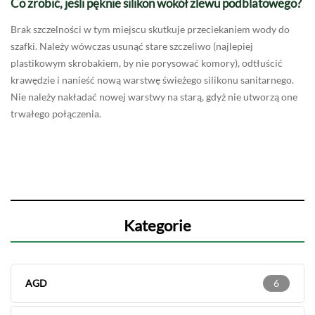
Co zrobić, jeśli pęknie silikon wokół zlewu podblatowego?
Brak szczelności w tym miejscu skutkuje przeciekaniem wody do
szafki. Należy wówczas usunąć stare szczeliwo (najlepiej
plastikowym skrobakiem, by nie porysować komory), odtłuścić
krawędzie i nanieść nową warstwę świeżego silikonu sanitarnego.
Nie należy nakładać nowej warstwy na starą, gdyż nie utworzą one
trwałego połączenia.
Kategorie
AGD
6