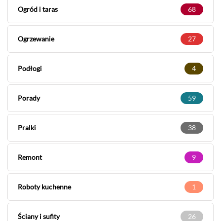
Ogród i taras
68
Ogrzewanie
27
Podłogi
4
Porady
59
Pralki
38
Remont
9
Roboty kuchenne
1
Ściany i sufity
26