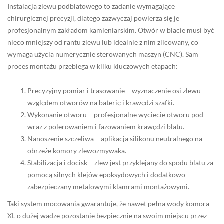
Instalacja zlewu podblatowego to zadanie wymagające
chirurgicznej precyzji, dlatego zazwyczaj powierza się je
profesjonalnym zakładom kamieniarskim. Otwór w blacie musi być
nieco mniejszy od rantu zlewu lub idealnie z nim zlicowany, co
wymaga użycia numerycznie sterowanych maszyn (CNC). Sam
proces montażu przebiega w kilku kluczowych etapach:
Precyzyjny pomiar i trasowanie – wyznaczenie osi zlewu
względem otworów na baterię i krawędzi szafki.
Wykonanie otworu – profesjonalne wyciecie otworu pod
wraz z polerowaniem i fazowaniem krawędzi blatu.
Nanoszenie szczeliwa – aplikacja silikonu neutralnego na
obrzeże komory zlewozmywaka.
Stabilizacja i docisk – zlew jest przyklejany do spodu blatu za
pomocą silnych klejów epoksydowych i dodatkowo
zabezpieczany metalowymi klamrami montażowymi.
Taki system mocowania gwarantuje, że nawet pełna wody komora
XL o dużej wadze pozostanie bezpiecznie na swoim miejscu przez