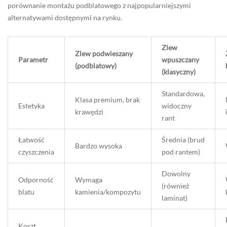
porównanie montażu podblatowego z najpopularniejszymi
alternatywami dostępnymi na rynku.
Zlew
Zlew podwieszany
Parametr
wpuszczany
(podblatowy)
(klasyczny)
Standardowa,
Klasa premium, brak
Estetyka
widoczny
krawędzi
rant
Łatwość
Średnia (brud
Bardzo wysoka
czyszczenia
pod rantem)
Dowolny
Odporność
Wymaga
(również
blatu
kamienia/kompozytu
laminat)
Koszt