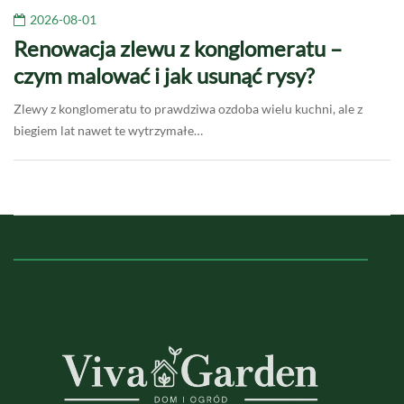
2026-08-01
Renowacja zlewu z konglomeratu –
czym malować i jak usunąć rysy?
Zlewy z konglomeratu to prawdziwa ozdoba wielu kuchni, ale z
biegiem lat nawet te wytrzymałe…