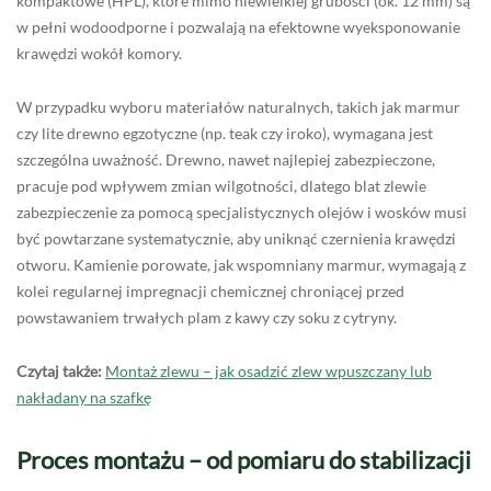
kompaktowe (HPL), które mimo niewielkiej grubości (ok. 12 mm) są
w pełni wodoodporne i pozwalają na efektowne wyeksponowanie
krawędzi wokół komory.
W przypadku wyboru materiałów naturalnych, takich jak marmur
czy lite drewno egzotyczne (np. teak czy iroko), wymagana jest
szczególna uważność. Drewno, nawet najlepiej zabezpieczone,
pracuje pod wpływem zmian wilgotności, dlatego blat zlewie
zabezpieczenie za pomocą specjalistycznych olejów i wosków musi
być powtarzane systematycznie, aby uniknąć czernienia krawędzi
otworu. Kamienie porowate, jak wspomniany marmur, wymagają z
kolei regularnej impregnacji chemicznej chroniącej przed
powstawaniem trwałych plam z kawy czy soku z cytryny.
Czytaj także:
Montaż zlewu – jak osadzić zlew wpuszczany lub
nakładany na szafkę
Proces montażu – od pomiaru do stabilizacji