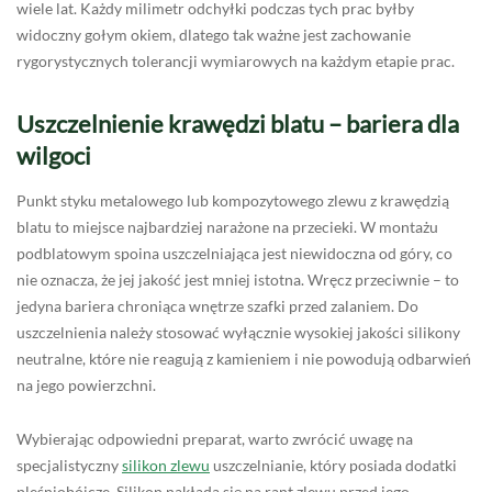
wiele lat. Każdy milimetr odchyłki podczas tych prac byłby
widoczny gołym okiem, dlatego tak ważne jest zachowanie
rygorystycznych tolerancji wymiarowych na każdym etapie prac.
Uszczelnienie krawędzi blatu – bariera dla
wilgoci
Punkt styku metalowego lub kompozytowego zlewu z krawędzią
blatu to miejsce najbardziej narażone na przecieki. W montażu
podblatowym spoina uszczelniająca jest niewidoczna od góry, co
nie oznacza, że jej jakość jest mniej istotna. Wręcz przeciwnie – to
jedyna bariera chroniąca wnętrze szafki przed zalaniem. Do
uszczelnienia należy stosować wyłącznie wysokiej jakości silikony
neutralne, które nie reagują z kamieniem i nie powodują odbarwień
na jego powierzchni.
Wybierając odpowiedni preparat, warto zwrócić uwagę na
specjalistyczny
silikon zlewu
uszczelnianie, który posiada dodatki
pleśniobójcze. Silikon nakłada się na rant zlewu przed jego