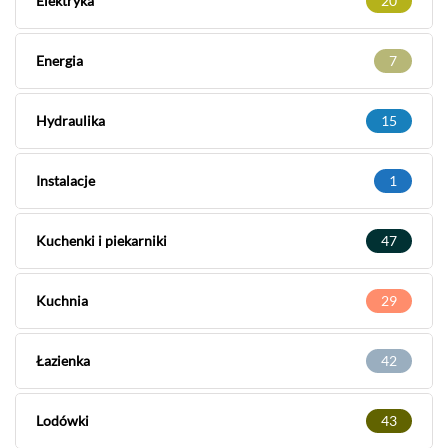
Elektryka
20
Energia
7
Hydraulika
15
Instalacje
1
Kuchenki i piekarniki
47
Kuchnia
29
Łazienka
42
Lodówki
43