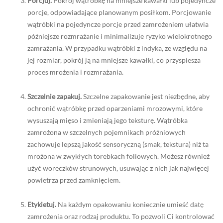
Porcjuj.
Pokrój wątróbkę na mniejsze kawałki lub pojedyncze
porcje, odpowiadające planowanym posiłkom. Porcjowanie
wątróbki na pojedyncze porcje przed zamrożeniem ułatwia
późniejsze rozmrażanie i minimalizuje ryzyko wielokrotnego
zamrażania. W przypadku wątróbki z indyka, ze względu na
jej rozmiar, pokrój ją na mniejsze kawałki, co przyspiesza
proces mrożenia i rozmrażania.
Szczelnie zapakuj.
Szczelne zapakowanie jest niezbędne, aby
ochronić wątróbkę przed oparzeniami mrozowymi, które
wysuszają mięso i zmieniają jego teksturę. Wątróbka
zamrożona w szczelnych pojemnikach próżniowych
zachowuje lepszą jakość sensoryczną (smak, tekstura) niż ta
mrożona w zwykłych torebkach foliowych. Możesz również
użyć woreczków strunowych, usuwając z nich jak najwięcej
powietrza przed zamknięciem.
Etykietuj.
Na każdym opakowaniu koniecznie umieść datę
zamrożenia oraz rodzaj produktu. To pozwoli Ci kontrolować