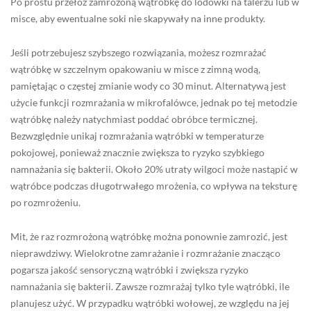
Po prostu przełóż zamrożoną wątróbkę do lodówki na talerzu lub w
misce, aby ewentualne soki nie skapywały na inne produkty.
Jeśli potrzebujesz szybszego rozwiązania, możesz rozmrażać
wątróbkę w szczelnym opakowaniu w misce z zimną wodą,
pamiętając o częstej zmianie wody co 30 minut. Alternatywą jest
użycie funkcji rozmrażania w mikrofalówce, jednak po tej metodzie
wątróbkę należy natychmiast poddać obróbce termicznej.
Bezwzględnie unikaj rozmrażania wątróbki w temperaturze
pokojowej, ponieważ znacznie zwiększa to ryzyko szybkiego
namnażania się bakterii. Około 20% utraty wilgoci może nastąpić w
wątróbce podczas długotrwałego mrożenia, co wpływa na teksturę
po rozmrożeniu.
Mit, że raz rozmrożoną wątróbkę można ponownie zamrozić, jest
nieprawdziwy. Wielokrotne zamrażanie i rozmrażanie znacząco
pogarsza jakość sensoryczną wątróbki i zwiększa ryzyko
namnażania się bakterii. Zawsze rozmrażaj tylko tyle wątróbki, ile
planujesz użyć. W przypadku wątróbki wołowej, ze względu na jej