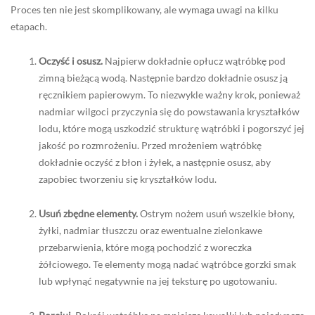
Proces ten nie jest skomplikowany, ale wymaga uwagi na kilku
etapach.
Oczyść i osusz.
Najpierw dokładnie opłucz wątróbkę pod
zimną bieżącą wodą. Następnie bardzo dokładnie osusz ją
ręcznikiem papierowym. To niezwykle ważny krok, ponieważ
nadmiar wilgoci przyczynia się do powstawania kryształków
lodu, które mogą uszkodzić strukturę wątróbki i pogorszyć jej
jakość po rozmrożeniu. Przed mrożeniem wątróbkę
dokładnie oczyść z błon i żyłek, a następnie osusz, aby
zapobiec tworzeniu się kryształków lodu.
Usuń zbędne elementy.
Ostrym nożem usuń wszelkie błony,
żyłki, nadmiar tłuszczu oraz ewentualne zielonkawe
przebarwienia, które mogą pochodzić z woreczka
żółciowego. Te elementy mogą nadać wątróbce gorzki smak
lub wpłynąć negatywnie na jej teksturę po ugotowaniu.