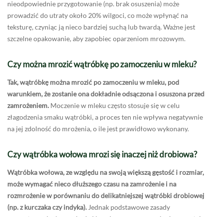
nieodpowiednie przygotowanie (np. brak osuszenia) może
prowadzić do utraty około 20% wilgoci, co może wpłynąć na
teksturę, czyniąc ją nieco bardziej suchą lub twardą. Ważne jest
szczelne opakowanie, aby zapobiec oparzeniom mrozowym.
Czy można mrozić wątróbkę po zamoczeniu w mleku?
Tak, wątróbkę można mrozić po zamoczeniu w mleku, pod
warunkiem, że zostanie ona dokładnie odsączona i osuszona przed
zamrożeniem.
Moczenie w mleku często stosuje się w celu
złagodzenia smaku wątróbki, a proces ten nie wpływa negatywnie
na jej zdolność do mrożenia, o ile jest prawidłowo wykonany.
Czy wątróbka wołowa mrozi się inaczej niż drobiowa?
Wątróbka wołowa, ze względu na swoją większą gęstość i rozmiar,
może wymagać nieco dłuższego czasu na zamrożenie i na
rozmrożenie w porównaniu do delikatniejszej wątróbki drobiowej
(np. z kurczaka czy indyka).
Jednak podstawowe zasady