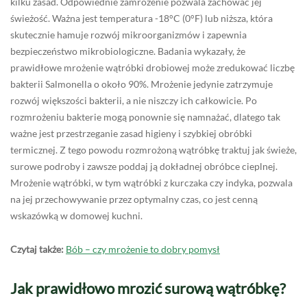
kilku zasad. Odpowiednie zamrożenie pozwala zachować jej
świeżość. Ważna jest temperatura -18°C (0°F) lub niższa, która
skutecznie hamuje rozwój mikroorganizmów i zapewnia
bezpieczeństwo mikrobiologiczne. Badania wykazały, że
prawidłowe mrożenie wątróbki drobiowej może zredukować liczbę
bakterii Salmonella o około 90%. Mrożenie jedynie zatrzymuje
rozwój większości bakterii, a nie niszczy ich całkowicie. Po
rozmrożeniu bakterie mogą ponownie się namnażać, dlatego tak
ważne jest przestrzeganie zasad higieny i szybkiej obróbki
termicznej. Z tego powodu rozmrożoną wątróbkę traktuj jak świeże,
surowe podroby i zawsze poddaj ją dokładnej obróbce cieplnej.
Mrożenie wątróbki, w tym wątróbki z kurczaka czy indyka, pozwala
na jej przechowywanie przez optymalny czas, co jest cenną
wskazówką w domowej kuchni.
Czytaj także:
Bób – czy mrożenie to dobry pomysł
Jak prawidłowo mrozić surową wątróbkę?