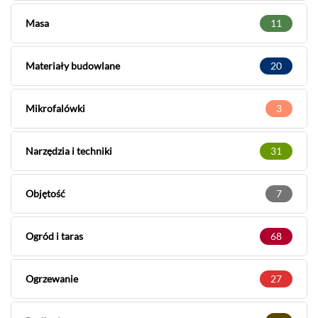
Masa
11
Materiały budowlane
20
Mikrofalówki
3
Narzędzia i techniki
31
Objętość
7
Ogród i taras
68
Ogrzewanie
27