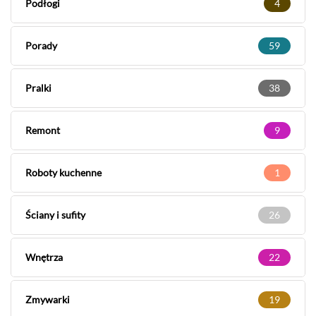
Podłogi
4
Porady
59
Pralki
38
Remont
9
Roboty kuchenne
1
Ściany i sufity
26
Wnętrza
22
Zmywarki
19