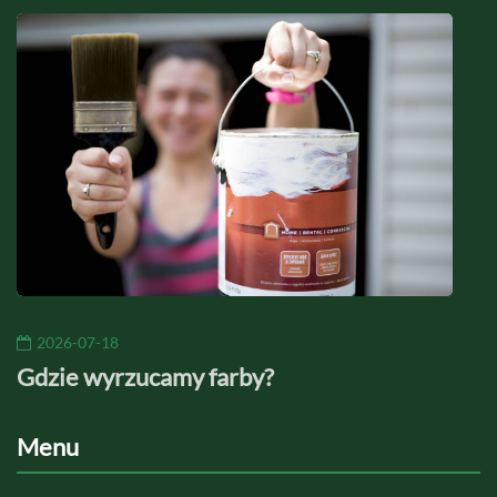
2026-07-18
20
Gdzie wyrzucamy farby?
Jaki
Menu