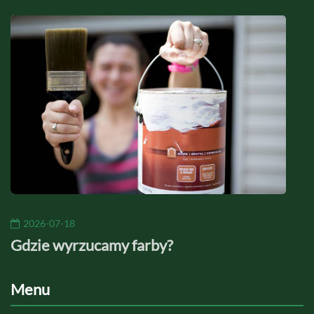
2026-07-18
20
Gdzie wyrzucamy farby?
Jaki
Menu