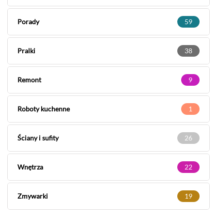
Porady
59
Pralki
38
Remont
9
Roboty kuchenne
1
Ściany i sufity
26
Wnętrza
22
Zmywarki
19