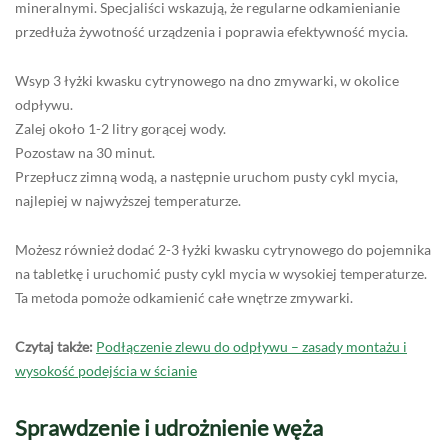
mineralnymi. Specjaliści wskazują, że regularne odkamienianie
przedłuża żywotność urządzenia i poprawia efektywność mycia.
Wsyp 3 łyżki kwasku cytrynowego na dno zmywarki, w okolice
odpływu.
Zalej około 1-2 litry gorącej wody.
Pozostaw na 30 minut.
Przepłucz zimną wodą, a następnie uruchom pusty cykl mycia,
najlepiej w najwyższej temperaturze.
Możesz również dodać 2-3 łyżki kwasku cytrynowego do pojemnika
na tabletkę i uruchomić pusty cykl mycia w wysokiej temperaturze.
Ta metoda pomoże odkamienić całe wnętrze zmywarki.
Czytaj także:
Podłączenie zlewu do odpływu – zasady montażu i
wysokość podejścia w ścianie
Sprawdzenie i udrożnienie węża