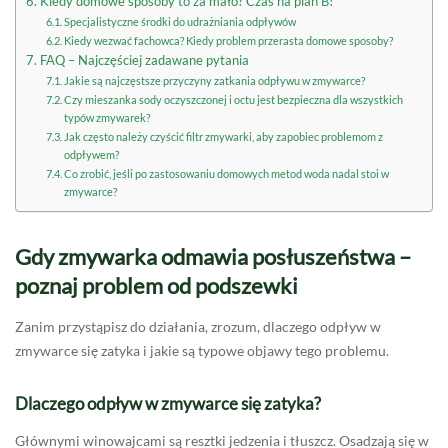
Kiedy domowe sposoby to za mało? Czas na plan B!
Specjalistyczne środki do udrażniania odpływów
Kiedy wezwać fachowca? Kiedy problem przerasta domowe sposoby?
FAQ – Najczęściej zadawane pytania
Jakie są najczęstsze przyczyny zatkania odpływu w zmywarce?
Czy mieszanka sody oczyszczonej i octu jest bezpieczna dla wszystkich
typów zmywarek?
Jak często należy czyścić filtr zmywarki, aby zapobiec problemom z
odpływem?
Co zrobić, jeśli po zastosowaniu domowych metod woda nadal stoi w
zmywarce?
Gdy zmywarka odmawia posłuszeństwa –
poznaj problem od podszewki
Zanim przystąpisz do działania, zrozum, dlaczego odpływ w
zmywarce się zatyka i jakie są typowe objawy tego problemu.
Dlaczego odpływ w zmywarce się zatyka?
Głównymi winowajcami są resztki jedzenia i tłuszcz. Osadzają się w