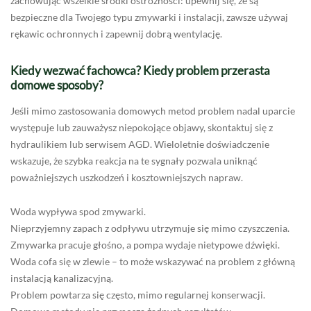
zachowując wszelkie środki ostrożności: upewnij się, że są
bezpieczne dla Twojego typu zmywarki i instalacji, zawsze używaj
rękawic ochronnych i zapewnij dobrą wentylację.
Kiedy wezwać fachowca? Kiedy problem przerasta
domowe sposoby?
Jeśli mimo zastosowania domowych metod problem nadal uparcie
występuje lub zauważysz niepokojące objawy, skontaktuj się z
hydraulikiem lub serwisem AGD. Wieloletnie doświadczenie
wskazuje, że szybka reakcja na te sygnały pozwala uniknąć
poważniejszych uszkodzeń i kosztowniejszych napraw.
Woda wypływa spod zmywarki.
Nieprzyjemny zapach z odpływu utrzymuje się mimo czyszczenia.
Zmywarka pracuje głośno, a pompa wydaje nietypowe dźwięki.
Woda cofa się w zlewie – to może wskazywać na problem z główną
instalacją kanalizacyjną.
Problem powtarza się często, mimo regularnej konserwacji.