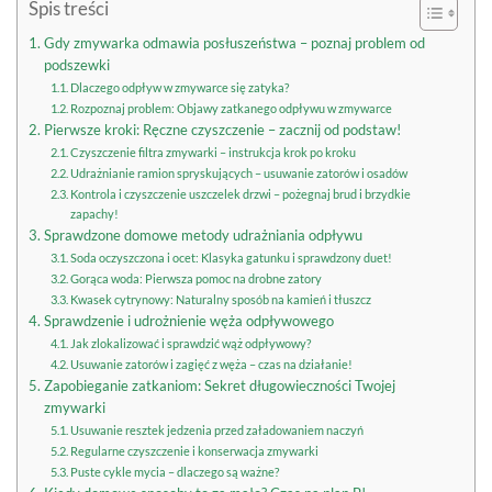
Spis treści
Gdy zmywarka odmawia posłuszeństwa – poznaj problem od
podszewki
Dlaczego odpływ w zmywarce się zatyka?
Rozpoznaj problem: Objawy zatkanego odpływu w zmywarce
Pierwsze kroki: Ręczne czyszczenie – zacznij od podstaw!
Czyszczenie filtra zmywarki – instrukcja krok po kroku
Udrażnianie ramion spryskujących – usuwanie zatorów i osadów
Kontrola i czyszczenie uszczelek drzwi – pożegnaj brud i brzydkie
zapachy!
Sprawdzone domowe metody udrażniania odpływu
Soda oczyszczona i ocet: Klasyka gatunku i sprawdzony duet!
Gorąca woda: Pierwsza pomoc na drobne zatory
Kwasek cytrynowy: Naturalny sposób na kamień i tłuszcz
Sprawdzenie i udrożnienie węża odpływowego
Jak zlokalizować i sprawdzić wąż odpływowy?
Usuwanie zatorów i zagięć z węża – czas na działanie!
Zapobieganie zatkaniom: Sekret długowieczności Twojej
zmywarki
Usuwanie resztek jedzenia przed załadowaniem naczyń
Regularne czyszczenie i konserwacja zmywarki
Puste cykle mycia – dlaczego są ważne?