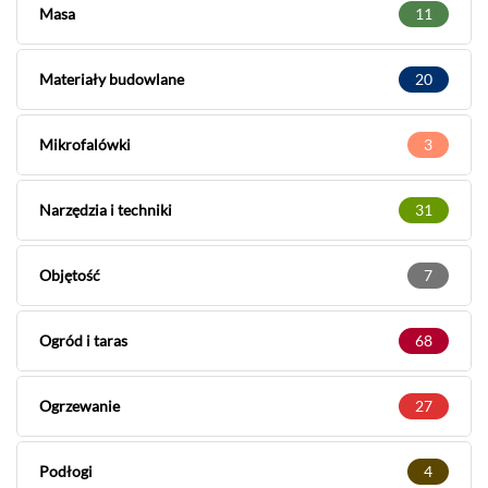
Masa
11
Materiały budowlane
20
Mikrofalówki
3
Narzędzia i techniki
31
Objętość
7
Ogród i taras
68
Ogrzewanie
27
Podłogi
4