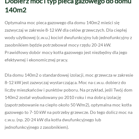
Dobierz moc i typ pieca gazowego do domu
140m2
Optymalna moc pieca gazowego dla domu 140m2 mieści się
zazwyczaj w zakresie 8-12 kW dla celów grzewczych. Dla ciepłej
wody użytkowej (c.w.u.) kocioł dwufunkcyjny lub jednofunkcyjny z
zasobnikiem będzie potrzebował mocy rzędu 20-24 kW.
Prawidłowy dobór mocy kotła gazowego jest niezbędny dla jego
efektywnej i ekonomicznej pracy.
Dla domu 140m2 o standardowej izolacji, moc grzewcza w zakresie
8-12 kW jest zazwyczaj wystarczająca. Moc na c.w.u. dobierz do
liczby mieszkańców i punktów poboru. Na przykład, jeśli Twój dom
140m2 został wybudowany po 2010 roku i ma dobrą izolację
(zapotrzebowanie na ciepło około 50 W/m2), optymalna moc kotła
gazowego to 7-10 kW na potrzeby grzewcze. Do tego dolicz moc na
c.w.u. (np. 20-24 kW dla kotła dwufunkcyjnego lub
jednofunkcyjnego z zasobnikiem).