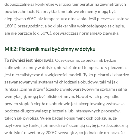
dopuszczalne są konkretne wartości temperatur na zewnętrznych
powierzchniach. Na przykład, metalowe elementy mogą być
cieplejsze o 60°C niż temperatura otoczenia. Jeśli pieczesz ciasto w
180°C przez godzinę, a boki piekarnika wolnostojącego są ciepłe,
ale nie parzące (ok. 50°C), doświadczasz normalnego zjawiska.
Mit 2: Piekarnik musi być zimny w dotyku
To również jest nieprawda.
Oczekiwanie, że piekarnik będzie
całkowicie zimny w dotyku, niezależnie od temperatury pieczenia,
jest nierealistyczne dla większości modeli. Tylko piekarniki z bardzo
zaawansowanymi systemami chłodzenia obudowy, takimi jak
funkcja „zimne drzwi” (często z wielowarstwowymi szybami i silną
wentylacją), mogą być bliskie zimnym. Nawet w ich przypadku
pewien stopień ciepła na obudowie jest akceptowalny, zwłaszcza
podczas długotrwałego pieczenia lub intensywnych procesów,
takich jak pyroliza. Wiele badań konsumenckich pokazuje, że
użytkownicy funkcji „zimne drzwi” oceniają szybę jako „bezpieczną
w dotyku” nawet przy 200°C wewnątrz, co jednak nie oznacza, że