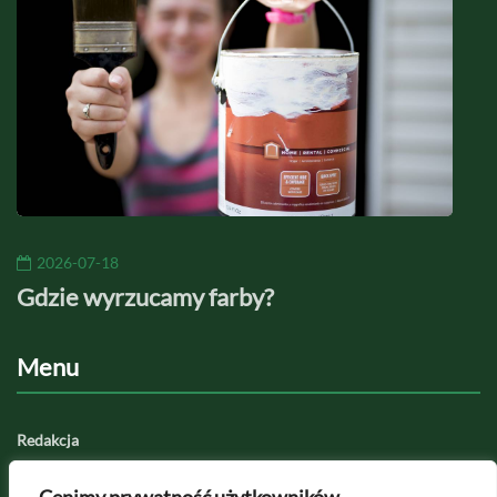
2026-07-18
20
Gdzie wyrzucamy farby?
Jaki
Menu
Redakcja
Regulamin serwisu