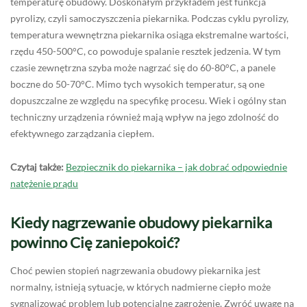
temperaturę obudowy. Doskonałym przykładem jest funkcja
pyrolizy, czyli samoczyszczenia piekarnika. Podczas cyklu pyrolizy,
temperatura wewnętrzna piekarnika osiąga ekstremalne wartości,
rzędu 450-500°C, co powoduje spalanie resztek jedzenia. W tym
czasie zewnętrzna szyba może nagrzać się do 60-80°C, a panele
boczne do 50-70°C. Mimo tych wysokich temperatur, są one
dopuszczalne ze względu na specyfikę procesu. Wiek i ogólny stan
techniczny urządzenia również mają wpływ na jego zdolność do
efektywnego zarządzania ciepłem.
Czytaj także:
Bezpiecznik do piekarnika – jak dobrać odpowiednie
natężenie prądu
Kiedy nagrzewanie obudowy piekarnika
powinno Cię zaniepokoić?
Choć pewien stopień nagrzewania obudowy piekarnika jest
normalny, istnieją sytuacje, w których nadmierne ciepło może
sygnalizować problem lub potencjalne zagrożenie. Zwróć uwagę na