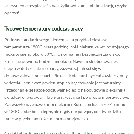
zapewnienie bezpieczeństwa użytkownikom i minimalizację ryzyka
oparzeń.
Typowe temperatury podczas pracy
Podczas standardowego pieczenia, na przykład ciasta w
temperaturze 180°C przez godzinę, boki piekarnika wolnostojącego
mogą osiągnąć około 50°C. To normalne i bezpieczne zjawisko,
które nie powinno budzić niepokoju. Nawet jeśli obudowa jest
ciepła w dotyku, ale nie parzy, zazwyczaj mieści się w
dopuszczalnych normach. Piekarnik nie musi być całkowicie zimny
w dotyku, ponieważ pewien stopień nagrzewania jest naturalny.
Przekonanie, że każde odczuwalne ciepło na obudowie piekarnika
świadczy o jego awarii lub złej jakości, jest po prostu nieprawdziwe.
Zauważyłem, że nawet mój piekarnik Bosch, piekąc przez 45 minut
w 180°C, miał boki ciepłe, ale nigdy nie parzące, co utwierdziło
mnie w przekonaniu, że to normalne zjawisko.
Czytaj także:
Przedłużacz do piekarnika – jakie parametry zapewnią