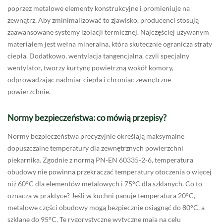
poprzez metalowe elementy konstrukcyjne i promieniuje na
zewnątrz. Aby zminimalizować to zjawisko, producenci stosują
zaawansowane systemy izolacji termicznej. Najczęściej używanym
materiałem jest wełna mineralna, która skutecznie ogranicza straty
ciepła. Dodatkowo, wentylacja tangencjalna, czyli specjalny
wentylator, tworzy kurtynę powietrzną wokół komory,
odprowadzając nadmiar ciepła i chroniąc zewnętrzne
powierzchnie.
Normy bezpieczeństwa: co mówią przepisy?
Normy bezpieczeństwa precyzyjnie określają maksymalne
dopuszczalne temperatury dla zewnętrznych powierzchni
piekarnika. Zgodnie z normą PN-EN 60335-2-6, temperatura
obudowy nie powinna przekraczać temperatury otoczenia o więcej
niż 60°C dla elementów metalowych i 75°C dla szklanych. Co to
oznacza w praktyce? Jeśli w kuchni panuje temperatura 20°C,
metalowe części obudowy mogą bezpiecznie osiągnąć do 80°C, a
szklane do 95°C. Te rygorystyczne wytyczne mają na celu