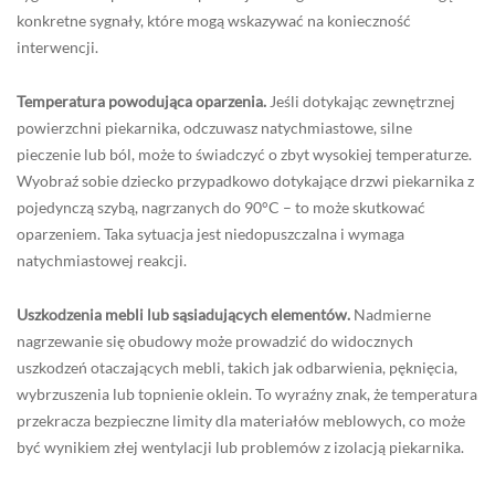
konkretne sygnały, które mogą wskazywać na konieczność
interwencji.
Temperatura powodująca oparzenia.
Jeśli dotykając zewnętrznej
powierzchni piekarnika, odczuwasz natychmiastowe, silne
pieczenie lub ból, może to świadczyć o zbyt wysokiej temperaturze.
Wyobraź sobie dziecko przypadkowo dotykające drzwi piekarnika z
pojedynczą szybą, nagrzanych do 90°C – to może skutkować
oparzeniem. Taka sytuacja jest niedopuszczalna i wymaga
natychmiastowej reakcji.
Uszkodzenia mebli lub sąsiadujących elementów.
Nadmierne
nagrzewanie się obudowy może prowadzić do widocznych
uszkodzeń otaczających mebli, takich jak odbarwienia, pęknięcia,
wybrzuszenia lub topnienie oklein. To wyraźny znak, że temperatura
przekracza bezpieczne limity dla materiałów meblowych, co może
być wynikiem złej wentylacji lub problemów z izolacją piekarnika.