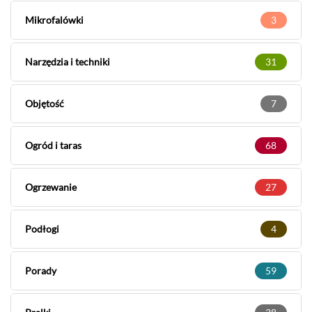
Mikrofalówki
3
Narzędzia i techniki
31
Objętość
7
Ogród i taras
68
Ogrzewanie
27
Podłogi
4
Porady
59