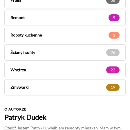
Pralki
38
Remont
9
Roboty kuchenne
1
Ściany i sufity
26
Wnętrza
22
Zmywarki
19
O AUTORZE
Patryk Dudek
Cześć! Jestem Patryk i uwielbiam remonty mieszkań. Mam w tym