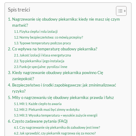
Spis treści
Nagrzewanie się obudowy piekarnika: kiedy nie masz się czym
martwić?
Fizyka ciepła i rola izolacji
Normy bezpieczeństwa: co mówią przepisy?
Typowe temperatury podczas pracy
Co wpływa na temperaturę obudowy piekarnika?
Jakość izolacji i klasa energetyczna
Typ piekarnika i jego instalacja
Funkcje specjalne: pyroliza i inne
Kiedy nagrzewanie obudowy piekarnika powinno Cię
zaniepokoić?
Bezpieczeństwo i środki zapobiegawcze: jak zminimalizować
ryzyko?
Mity o nagrzewaniu się obudowy piekarnika: prawda i fałsz
Mit 1: Każde ciepło to awaria
Mit 2: Piekarnik musi być zimny w dotyku
Mit 3: Wysoka temperatura = wysokie zużycie energii
Często zadawane pytania (FAQ)
Czy nagrzewanie się piekarnika do zabudowy jest inne?
Jak sprawdzić, czy piekarnik nagrzewa się za mocno?