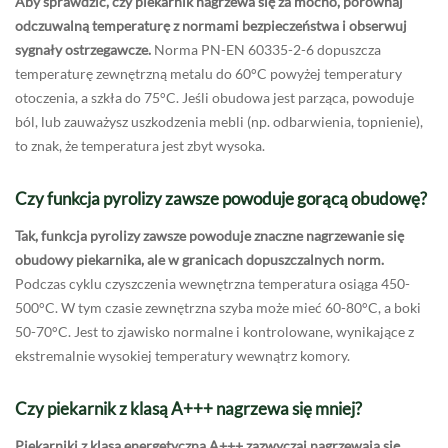
Aby sprawdzić, czy piekarnik nagrzewa się za mocno, porównaj
odczuwalną temperaturę z normami bezpieczeństwa i obserwuj
sygnały ostrzegawcze.
Norma PN-EN 60335-2-6 dopuszcza
temperaturę zewnętrzną metalu do 60°C powyżej temperatury
otoczenia, a szkła do 75°C. Jeśli obudowa jest parząca, powoduje
ból, lub zauważysz uszkodzenia mebli (np. odbarwienia, topnienie),
to znak, że temperatura jest zbyt wysoka.
Czy funkcja pyrolizy zawsze powoduje gorącą obudowę?
Tak, funkcja pyrolizy zawsze powoduje znaczne nagrzewanie się
obudowy piekarnika, ale w granicach dopuszczalnych norm.
Podczas cyklu czyszczenia wewnętrzna temperatura osiąga 450-
500°C. W tym czasie zewnętrzna szyba może mieć 60-80°C, a boki
50-70°C. Jest to zjawisko normalne i kontrolowane, wynikające z
ekstremalnie wysokiej temperatury wewnątrz komory.
Czy piekarnik z klasą A+++ nagrzewa się mniej?
Piekarniki z klasą energetyczną A+++ zazwyczaj nagrzewają się