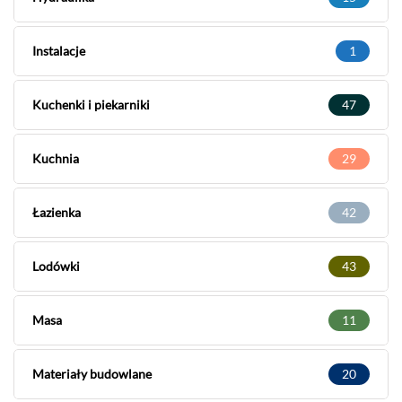
Instalacje
1
Kuchenki i piekarniki
47
Kuchnia
29
Łazienka
42
Lodówki
43
Masa
11
Materiały budowlane
20