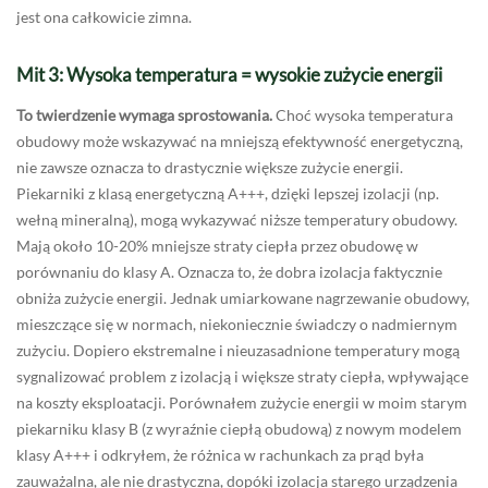
jest ona całkowicie zimna.
Mit 3: Wysoka temperatura = wysokie zużycie energii
To twierdzenie wymaga sprostowania.
Choć wysoka temperatura
obudowy może wskazywać na mniejszą efektywność energetyczną,
nie zawsze oznacza to drastycznie większe zużycie energii.
Piekarniki z klasą energetyczną A+++, dzięki lepszej izolacji (np.
wełną mineralną), mogą wykazywać niższe temperatury obudowy.
Mają około 10-20% mniejsze straty ciepła przez obudowę w
porównaniu do klasy A. Oznacza to, że dobra izolacja faktycznie
obniża zużycie energii. Jednak umiarkowane nagrzewanie obudowy,
mieszczące się w normach, niekoniecznie świadczy o nadmiernym
zużyciu. Dopiero ekstremalne i nieuzasadnione temperatury mogą
sygnalizować problem z izolacją i większe straty ciepła, wpływające
na koszty eksploatacji. Porównałem zużycie energii w moim starym
piekarniku klasy B (z wyraźnie ciepłą obudową) z nowym modelem
klasy A+++ i odkryłem, że różnica w rachunkach za prąd była
zauważalna, ale nie drastyczna, dopóki izolacja starego urządzenia