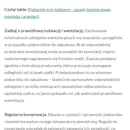
Czytaj także:
Piekarnik przy lodówce – zasady bezpiecznego
montażu i aranżacji
Zadbaj o prawidłową instalację i wentylację.
Zachowanie
minimalnych odstępów wentylacyjnych ma znaczenie, szczególnie
w przypadku piekarników do zabudowy. Brak odpowiedniej
przestrzeni montażowej może prowadzić do kumulacji ciepła i
nadmiernego nagrzewania się frontów mebli. Zawsze postępuj
zgodnie z instrukcją producenta, która precyzuje wymagane
odległości od ścianek szafki. Przetestowałem to na własnym
piekarniku do zabudowy – kiedyś nie zachowałem odpowiednich
odstępów i po kilku miesiącach zauważyłem odbarwienia na
sąsiedniej szafce, co jasno pokazało mi, jak ważna jest prawidłowa
wentylacja.
Regularna konserwacja.
Dbanie o czystość i sprawność piekarnika
również ma wpływ na jego temperaturę zewnętrzną. Regularne
czyszczenie uszczelek drzwiowych zapewnia ich szczelność, co