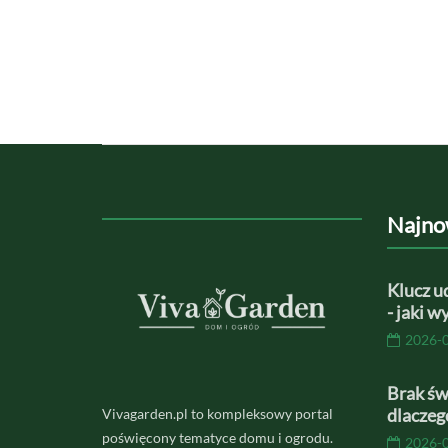
Najno
Klucz u
- jaki 
2026-
Brak św
dlaczeg
Vivagarden.pl to kompleksowy portal
poświęcony tematyce domu i ogrodu.
2026-