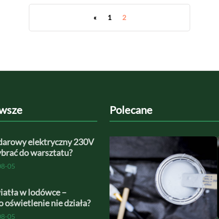
«
1
2
wsze
Polecane
darowy elektryczny 230V
wybrać do warsztatu?
08-05
iatła w lodówce –
o oświetlenie nie działa?
08-05