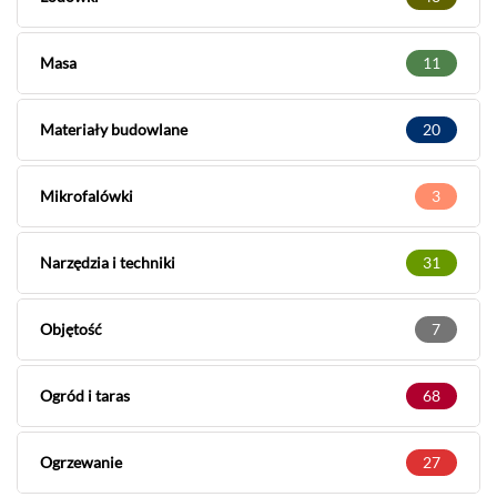
Masa
11
Materiały budowlane
20
Mikrofalówki
3
Narzędzia i techniki
31
Objętość
7
Ogród i taras
68
Ogrzewanie
27