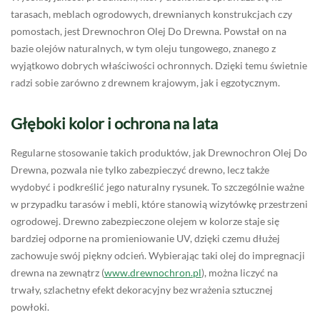
tarasach, meblach ogrodowych, drewnianych konstrukcjach czy
pomostach, jest Drewnochron Olej Do Drewna. Powstał on na
bazie olejów naturalnych, w tym oleju tungowego, znanego z
wyjątkowo dobrych właściwości ochronnych. Dzięki temu świetnie
radzi sobie zarówno z drewnem krajowym, jak i egzotycznym.
Głęboki kolor i ochrona na lata
Regularne stosowanie takich produktów, jak Drewnochron Olej Do
Drewna, pozwala nie tylko zabezpieczyć drewno, lecz także
wydobyć i podkreślić jego naturalny rysunek. To szczególnie ważne
w przypadku tarasów i mebli, które stanowią wizytówkę przestrzeni
ogrodowej. Drewno zabezpieczone olejem w kolorze staje się
bardziej odporne na promieniowanie UV, dzięki czemu dłużej
zachowuje swój piękny odcień. Wybierając taki olej do impregnacji
drewna na zewnątrz (
www.drewnochron.pl
), można liczyć na
trwały, szlachetny efekt dekoracyjny bez wrażenia sztucznej
powłoki.