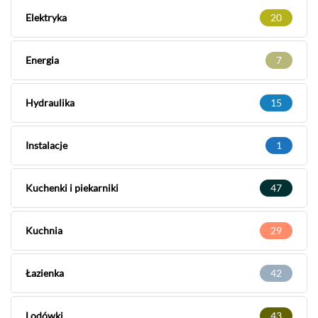
Elektryka
20
Energia
7
Hydraulika
15
Instalacje
1
Kuchenki i piekarniki
47
Kuchnia
29
Łazienka
42
Lodówki
43