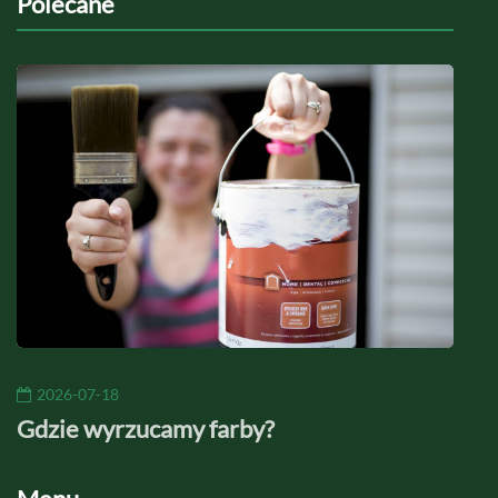
Polecane
2026-07-18
20
Gdzie wyrzucamy farby?
Jaki