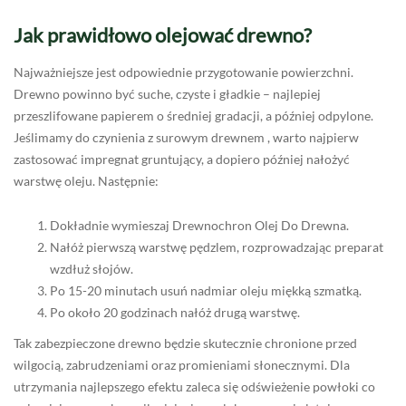
Jak prawidłowo olejować drewno?
Najważniejsze jest odpowiednie przygotowanie powierzchni.
Drewno powinno być suche, czyste i gładkie – najlepiej
przeszlifowane papierem o średniej gradacji, a później odpylone.
Jeślimamy do czynienia z surowym drewnem , warto najpierw
zastosować impregnat gruntujący, a dopiero później nałożyć
warstwę oleju. Następnie:
Dokładnie wymieszaj Drewnochron Olej Do Drewna.
Nałóż pierwszą warstwę pędzlem, rozprowadzając preparat
wzdłuż słojów.
Po 15-20 minutach usuń nadmiar oleju miękką szmatką.
Po około 20 godzinach nałóż drugą warstwę.
Tak zabezpieczone drewno będzie skutecznie chronione przed
wilgocią, zabrudzeniami oraz promieniami słonecznymi. Dla
utrzymania najlepszego efektu zaleca się odświeżenie powłoki co