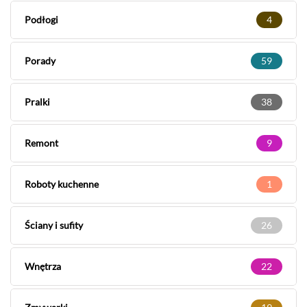
Podłogi
4
Porady
59
Pralki
38
Remont
9
Roboty kuchenne
1
Ściany i sufity
26
Wnętrza
22