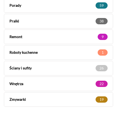
Porady
59
Pralki
38
Remont
9
Roboty kuchenne
1
Ściany i sufity
26
Wnętrza
22
Zmywarki
19