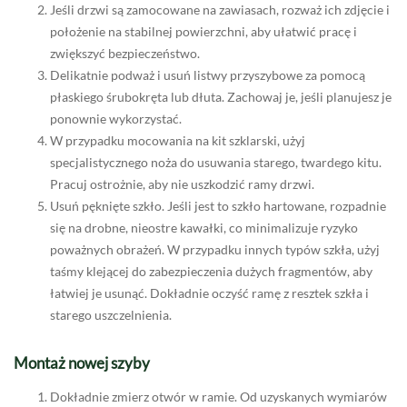
Jeśli drzwi są zamocowane na zawiasach, rozważ ich zdjęcie i
położenie na stabilnej powierzchni, aby ułatwić pracę i
zwiększyć bezpieczeństwo.
Delikatnie podważ i usuń listwy przyszybowe za pomocą
płaskiego śrubokręta lub dłuta. Zachowaj je, jeśli planujesz je
ponownie wykorzystać.
W przypadku mocowania na kit szklarski, użyj
specjalistycznego noża do usuwania starego, twardego kitu.
Pracuj ostrożnie, aby nie uszkodzić ramy drzwi.
Usuń pęknięte szkło. Jeśli jest to szkło hartowane, rozpadnie
się na drobne, nieostre kawałki, co minimalizuje ryzyko
poważnych obrażeń. W przypadku innych typów szkła, użyj
taśmy klejącej do zabezpieczenia dużych fragmentów, aby
łatwiej je usunąć. Dokładnie oczyść ramę z resztek szkła i
starego uszczelnienia.
Montaż nowej szyby
Dokładnie zmierz otwór w ramie. Od uzyskanych wymiarów