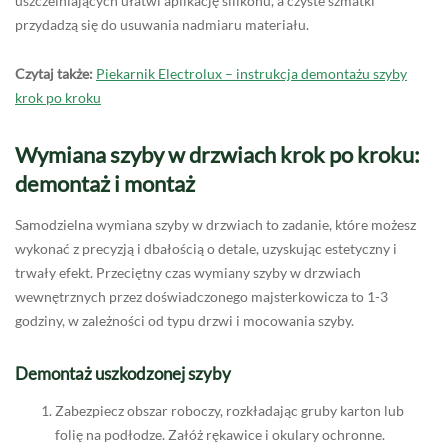
uszczelniających ułatwi aplikację silikonu, a czyste szmatki
przydadzą się do usuwania nadmiaru materiału.
Czytaj także:
Piekarnik Electrolux – instrukcja demontażu szyby
krok po kroku
Wymiana szyby w drzwiach krok po kroku:
demontaż i montaż
Samodzielna wymiana szyby w drzwiach to zadanie, które możesz
wykonać z precyzją i dbałością o detale, uzyskując estetyczny i
trwały efekt. Przeciętny czas wymiany szyby w drzwiach
wewnętrznych przez doświadczonego majsterkowicza to 1-3
godziny, w zależności od typu drzwi i mocowania szyby.
Demontaż uszkodzonej szyby
Zabezpiecz obszar roboczy, rozkładając gruby karton lub
folię na podłodze. Załóż rękawice i okulary ochronne.