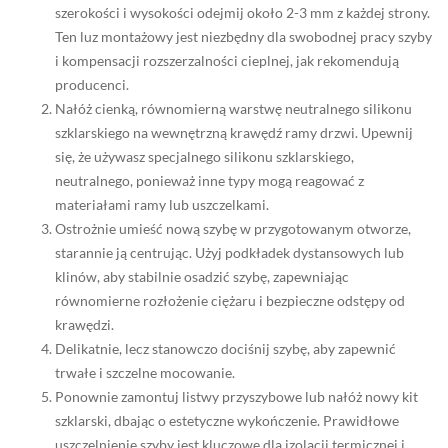
szerokości i wysokości odejmij około 2-3 mm z każdej strony.
Ten luz montażowy jest niezbędny dla swobodnej pracy szyby
i kompensacji rozszerzalności cieplnej, jak rekomendują
producenci.
Nałóż cienką, równomierną warstwę neutralnego silikonu
szklarskiego na wewnętrzną krawędź ramy drzwi. Upewnij
się, że używasz specjalnego silikonu szklarskiego,
neutralnego, ponieważ inne typy mogą reagować z
materiałami ramy lub uszczelkami.
Ostrożnie umieść nową szybę w przygotowanym otworze,
starannie ją centrując. Użyj podkładek dystansowych lub
klinów, aby stabilnie osadzić szybę, zapewniając
równomierne rozłożenie ciężaru i bezpieczne odstępy od
krawędzi.
Delikatnie, lecz stanowczo dociśnij szybę, aby zapewnić
trwałe i szczelne mocowanie.
Ponownie zamontuj listwy przyszybowe lub nałóż nowy kit
szklarski, dbając o estetyczne wykończenie. Prawidłowe
uszczelnienie szyby jest kluczowe dla izolacji termicznej i