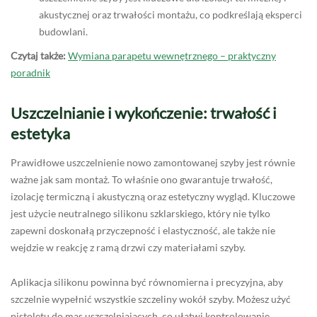
akustycznej oraz trwałości montażu, co podkreślają eksperci
budowlani.
Czytaj także:
Wymiana parapetu wewnętrznego – praktyczny
poradnik
Uszczelnianie i wykończenie: trwałość i
estetyka
Prawidłowe uszczelnienie nowo zamontowanej szyby jest równie
ważne jak sam montaż. To właśnie ono gwarantuje trwałość,
izolację termiczną i akustyczną oraz estetyczny wygląd. Kluczowe
jest użycie neutralnego silikonu szklarskiego, który nie tylko
zapewni doskonałą przyczepność i elastyczność, ale także nie
wejdzie w reakcję z ramą drzwi czy materiałami szyby.
Aplikacja silikonu powinna być równomierna i precyzyjna, aby
szczelnie wypełnić wszystkie szczeliny wokół szyby. Możesz użyć
pistoletu do mas uszczelniających, co ułatwi kontrolowanie