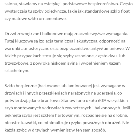
salonu, stawiamy na estetykę i podstawowe bezpieczeństwo. Często
wystarczają tu szyby pojedyncze, takie jak standardowe szkło float
czy matowe szkło ornamentowe.
Drzwi zewnętrzne i balkonowe mają znacznie wyższe wymagania.
Tutaj kluczowe są izolacja termiczna i akustyczna, odporność na
warunki atmosferyczne oraz bezpieczeństwo antywłamaniowe. W
takich przypadkach stosuje się szyby zespolone, często dwu- lub
trzyszybowe, z powłoką niskoemisyjną i wypełnieniem gazem
szlachetnym.
Szkło bezpieczne (hartowane lub laminowane) jest wymagane w
drzwiach i innych przeszkleniach narażonych na uderzenia, co
potwierdzają dane branżowe. Stanowi ono około 60% wszystkich
szyb montowanych w drzwiach zewnętrznych i balkonowych. Jeśli
pęknięta szyba jest szkłem hartowanym, rozpadnie się na drobne,
nieostre kawałki, co minimalizuje ryzyko poważnych obrażeń. Nie
każdą szybę w drzwiach wymienisz w ten sam sposób.