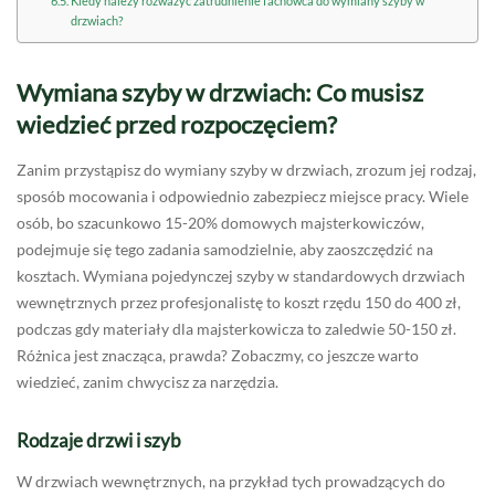
Kiedy należy rozważyć zatrudnienie fachowca do wymiany szyby w
drzwiach?
Wymiana szyby w drzwiach: Co musisz
wiedzieć przed rozpoczęciem?
Zanim przystąpisz do wymiany szyby w drzwiach, zrozum jej rodzaj,
sposób mocowania i odpowiednio zabezpiecz miejsce pracy. Wiele
osób, bo szacunkowo 15-20% domowych majsterkowiczów,
podejmuje się tego zadania samodzielnie, aby zaoszczędzić na
kosztach. Wymiana pojedynczej szyby w standardowych drzwiach
wewnętrznych przez profesjonalistę to koszt rzędu 150 do 400 zł,
podczas gdy materiały dla majsterkowicza to zaledwie 50-150 zł.
Różnica jest znacząca, prawda? Zobaczmy, co jeszcze warto
wiedzieć, zanim chwycisz za narzędzia.
Rodzaje drzwi i szyb
W drzwiach wewnętrznych, na przykład tych prowadzących do