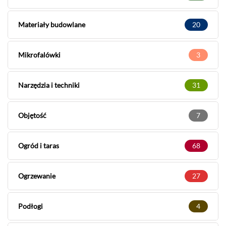
Materiały budowlane
20
Mikrofalówki
3
Narzędzia i techniki
31
Objętość
7
Ogród i taras
68
Ogrzewanie
27
Podłogi
4