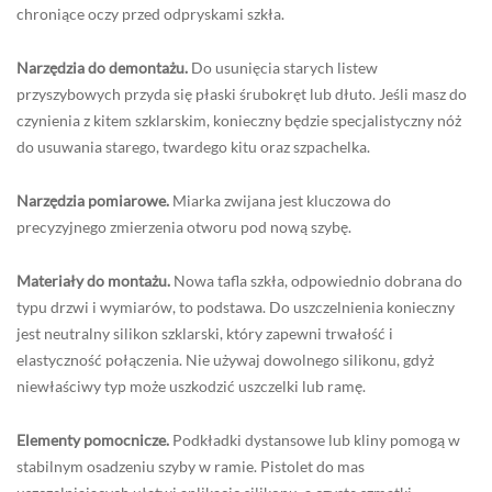
chroniące oczy przed odpryskami szkła.
Narzędzia do demontażu.
Do usunięcia starych listew
przyszybowych przyda się płaski śrubokręt lub dłuto. Jeśli masz do
czynienia z kitem szklarskim, konieczny będzie specjalistyczny nóż
do usuwania starego, twardego kitu oraz szpachelka.
Narzędzia pomiarowe.
Miarka zwijana jest kluczowa do
precyzyjnego zmierzenia otworu pod nową szybę.
Materiały do montażu.
Nowa tafla szkła, odpowiednio dobrana do
typu drzwi i wymiarów, to podstawa. Do uszczelnienia konieczny
jest neutralny silikon szklarski, który zapewni trwałość i
elastyczność połączenia. Nie używaj dowolnego silikonu, gdyż
niewłaściwy typ może uszkodzić uszczelki lub ramę.
Elementy pomocnicze.
Podkładki dystansowe lub kliny pomogą w
stabilnym osadzeniu szyby w ramie. Pistolet do mas