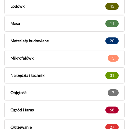
Lodówki
43
Masa
11
Materiały budowlane
20
Mikrofalówki
3
Narzędzia i techniki
31
Objętość
7
Ogród i taras
68
Ogrzewanie
27