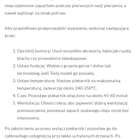
nieprzyjemnym zapachem podczas pierwszych sesji pieczenia, a
nawet wpłynąć na smak potraw.
Aby prawidłowo przeprowadzić wypalanie, wykonaj następujące
kroki:
Opróżnij komorę: Usuń wszystkie akcesoria, takie jak ruszty,
blachy czy prowadnice teleskopowe.
Ustaw funkcję: Wybierz grzanie górne i dolne lub
termoobieg, jeśli Twój model go posiada.
Ustaw temperaturę: Nastaw piekarnik na maksymalną
temperaturę, zazwyczaj około 240-250°C.
Czas: Pozostaw piekarnik włączony na około 45-60 minut.
Wentylacja: Otwórz okna, aby zapewnić dobrą wentylację
pomieszczenia, ponieważ zapach spalanego oleju może być
intensywny.
Po zakończeniu procesu wyłącz piekarnik i pozostaw go do
całkowitego ostygnięcia przy lekko uchylonych drzwiach. Po