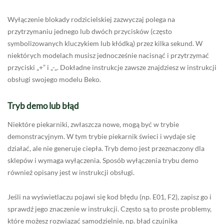
Wyłączenie blokady rodzicielskiej zazwyczaj polega na
przytrzymaniu jednego lub dwóch przycisków (często
symbolizowanych kluczykiem lub kłódką) przez kilka sekund. W
niektórych modelach musisz jednocześnie nacisnąć i przytrzymać
przyciski „+” i „-„. Dokładne instrukcje zawsze znajdziesz w instrukcji
obsługi swojego modelu Beko.
Tryb demo lub błąd
Niektóre piekarniki, zwłaszcza nowe, mogą być w trybie
demonstracyjnym. W tym trybie piekarnik świeci i wydaje się
działać, ale nie generuje ciepła. Tryb demo jest przeznaczony dla
sklepów i wymaga wyłączenia. Sposób wyłączenia trybu demo
również opisany jest w instrukcji obsługi.
Jeśli na wyświetlaczu pojawi się kod błędu (np. E01, F2), zapisz go i
sprawdź jego znaczenie w instrukcji. Często są to proste problemy,
które możesz rozwiązać samodzielnie, np. błąd czujnika