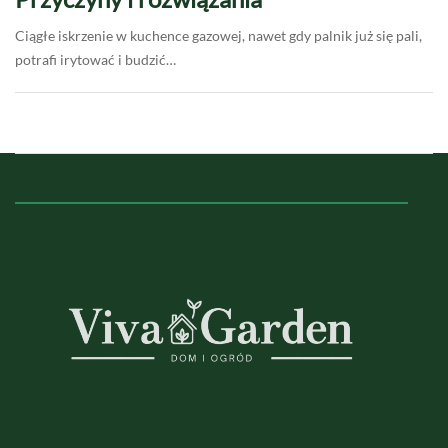
Ciągłe iskrzenie w kuchence gazowej, nawet gdy palnik już się pali,
potrafi irytować i budzić…