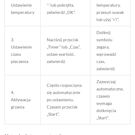
Ustawienie
’-’ lub pokrętła,
temperatury,
temperatury
zatwierdź „OK”.
przesuń suwak
lub użyj '+’/”.
Dotknij
3.
Naciśnij przycisk
symbolu
Ustawienie
„Timer” lub „Czas”,
zegara,
czasu
ustaw wartość,
wprowadź
pieczenia
zatwierdź.
czas,
zatwierdź.
Zazwyczaj
Często rozpoczyna
automatyczne,
4.
się automatycznie
czasem
Aktywacja
po ustawieniu.
wymaga
grzania
Czasem przycisk
dotknięcia
„Start”.
„Start”.