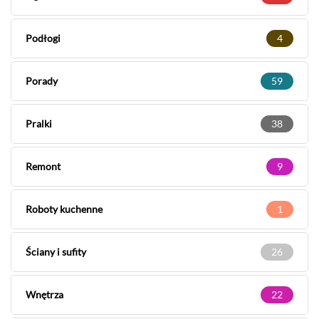
Podłogi
4
Porady
59
Pralki
38
Remont
9
Roboty kuchenne
1
Ściany i sufity
26
Wnętrza
22