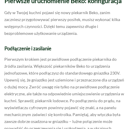
Pierwsze uruchomienie Beko: konfiguracja
Gdy w Twojej kuchni pojawi się nowy piekarnik Beko, zanim
zaczniesz przygotowywać pierwszy posiłek, musisz wykonać kilka
wstępnych czynności. Dzięki temu zapewnisz długie i
bezproblemowe użytkowanie urządzenia.
Podłączenie i zasilanie
Pierwszym krokiem jest prawidłowe podłączenie piekarnika do
źródła zasilania. Większość piekarników Beko to urządzenia
jednofazowe, które podłączysz do standardowego gniazdka 230V.
Upewnij się, że gniazdko jest uziemione i przeznaczone dla urządzeń
o dużej mocy. Zwróć uwagę nie tylko na prawidłowe podłączenie
elektryczne, ale także na odpowiednie umiejscowienie urządzenia w
kuchni. Sprawdź, piekarnik lodowce. Po podłączeniu do prądu, na
wyświetlaczu cyfrowym powinny pojawić się znaki, a na panelu
mechanicznym zaświeci się kontrolka. Pamiętaj, aby wtyczka była
zawsze dobrze osadzona w gniazdku – luźne połączenie może
prowadzić do przegrzewania się i uszkodzenia, a w skrajnych