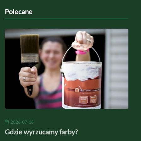
Polecane
2026-07-18
20
Gdzie wyrzucamy farby?
Jaki