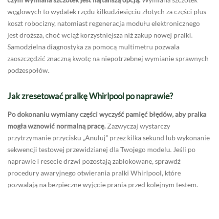
węglowych to wydatek rzędu kilkudziesięciu złotych za części plus
koszt robocizny, natomiast regeneracja modułu elektronicznego
jest droższa, choć wciąż korzystniejsza niż zakup nowej pralki.
Samodzielna diagnostyka za pomocą multimetru pozwala
zaoszczędzić znaczną kwotę na niepotrzebnej wymianie sprawnych
podzespołów.
Jak zresetować pralkę Whirlpool po naprawie?
Po dokonaniu wymiany części wyczyść pamięć błędów, aby pralka
mogła wznowić normalną pracę.
Zazwyczaj wystarczy
przytrzymanie przycisku „Anuluj” przez kilka sekund lub wykonanie
sekwencji testowej przewidzianej dla Twojego modelu. Jeśli po
naprawie i resecie drzwi pozostają zablokowane, sprawdź
procedury awaryjnego otwierania pralki Whirlpool, które
pozwalają na bezpieczne wyjęcie prania przed kolejnym testem.