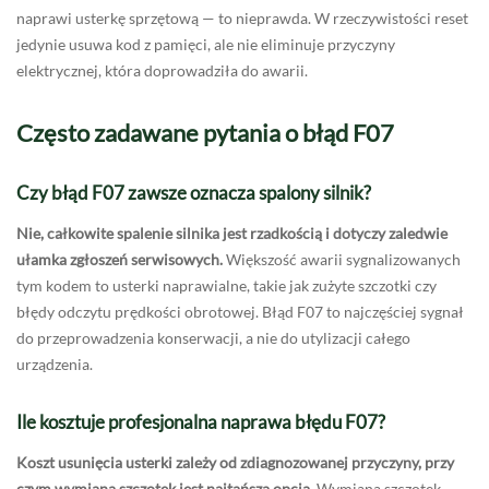
naprawi usterkę sprzętową — to nieprawda. W rzeczywistości reset
jedynie usuwa kod z pamięci, ale nie eliminuje przyczyny
elektrycznej, która doprowadziła do awarii.
Często zadawane pytania o błąd F07
Czy błąd F07 zawsze oznacza spalony silnik?
Nie, całkowite spalenie silnika jest rzadkością i dotyczy zaledwie
ułamka zgłoszeń serwisowych.
Większość awarii sygnalizowanych
tym kodem to usterki naprawialne, takie jak zużyte szczotki czy
błędy odczytu prędkości obrotowej. Błąd F07 to najczęściej sygnał
do przeprowadzenia konserwacji, a nie do utylizacji całego
urządzenia.
Ile kosztuje profesjonalna naprawa błędu F07?
Koszt usunięcia usterki zależy od zdiagnozowanej przyczyny, przy
czym wymiana szczotek jest najtańszą opcją.
Wymiana szczotek