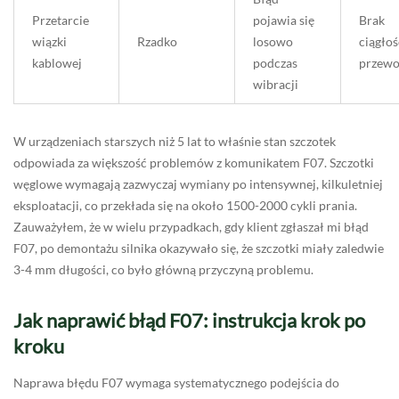
Przetarcie
pojawia się
Brak
wiązki
Rzadko
losowo
ciągłoś
kablowej
podczas
przew
wibracji
W urządzeniach starszych niż 5 lat to właśnie stan szczotek
odpowiada za większość problemów z komunikatem F07. Szczotki
węglowe wymagają zazwyczaj wymiany po intensywnej, kilkuletniej
eksploatacji, co przekłada się na około 1500-2000 cykli prania.
Zauważyłem, że w wielu przypadkach, gdy klient zgłaszał mi błąd
F07, po demontażu silnika okazywało się, że szczotki miały zaledwie
3-4 mm długości, co było główną przyczyną problemu.
Jak naprawić błąd F07: instrukcja krok po
kroku
Naprawa błędu F07 wymaga systematycznego podejścia do