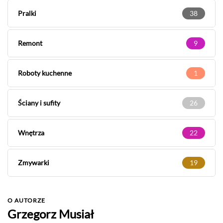
Pralki
38
Remont
9
Roboty kuchenne
1
Ściany i sufity
26
Wnętrza
22
Zmywarki
19
O AUTORZE
Grzegorz Musiał