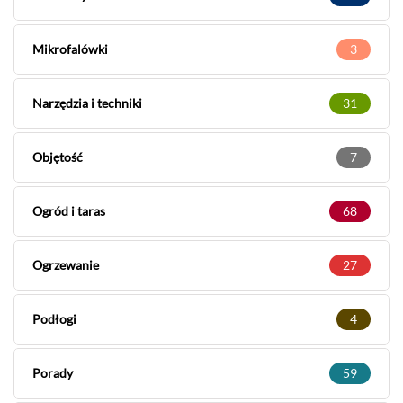
Mikrofalówki
3
Narzędzia i techniki
31
Objętość
7
Ogród i taras
68
Ogrzewanie
27
Podłogi
4
Porady
59