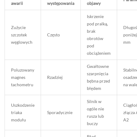
awarii
występowania
objawy
Iskrzenie
pod pralką,
Zużycie
Długoś
brak
szczotek
Często
poniżej
obrotów
węglowych
mm
pod
obciążeniem
Gwałtowne
Poluzowany
Stabiln
szarpnięcia
magnes
Rzadziej
osadze
bębna przed
tachometru
na wal
błędem
Silnik w
Uszkodzenie
Ciągło
ogóle nie
triaka
Sporadycznie
złącza 
rusza lub
modułu
A2
buczy
Błąd