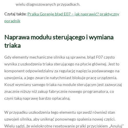
wielu diagnozowanych przypadkach.
Czytaj także:
Pralka Gorenje błąd E07 – jak naprawić? praktyczny
poradnik
Naprawa modułu sterującego i wymiana
triaka
Gdy elementy mechaniczne silnika są sprawne, błąd F07 często
wynika z uszkodzenia triaka sterującego na płycie głównej. Jest to
komponent odpowiedzialny za regulację napięcia podawanego na
uzwojenia, a jego zwarcie natychmiast blokuje pracę urządzenia.
Koszt wymiany samego triaka na module sterującym jest zazwyczaj
znacznie niższy niż zakup fabrycznie nowego programatora, co
czyni taką naprawę bardzo opłacalną.
W przypadku uszkodzenia tego elementu sprawdź również stan
uzwojeń silnika, aby uniknąć ponownego spalenia nowej części.
Wielu sądzi, że wielokrotne resetowanie pralki przyciskiem „Anuluj”