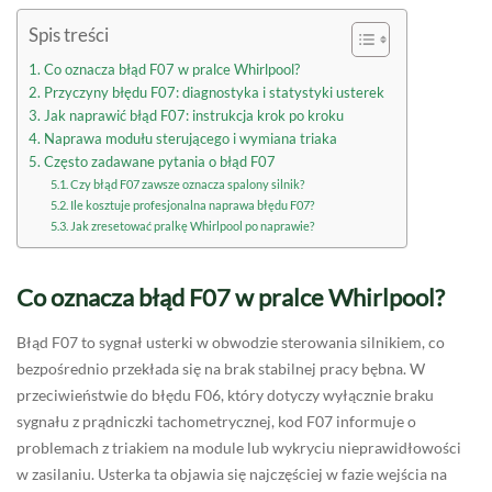
Spis treści
Co oznacza błąd F07 w pralce Whirlpool?
Przyczyny błędu F07: diagnostyka i statystyki usterek
Jak naprawić błąd F07: instrukcja krok po kroku
Naprawa modułu sterującego i wymiana triaka
Często zadawane pytania o błąd F07
Czy błąd F07 zawsze oznacza spalony silnik?
Ile kosztuje profesjonalna naprawa błędu F07?
Jak zresetować pralkę Whirlpool po naprawie?
Co oznacza błąd F07 w pralce Whirlpool?
Błąd F07 to sygnał usterki w obwodzie sterowania silnikiem, co
bezpośrednio przekłada się na brak stabilnej pracy bębna. W
przeciwieństwie do błędu F06, który dotyczy wyłącznie braku
sygnału z prądniczki tachometrycznej, kod F07 informuje o
problemach z triakiem na module lub wykryciu nieprawidłowości
w zasilaniu. Usterka ta objawia się najczęściej w fazie wejścia na