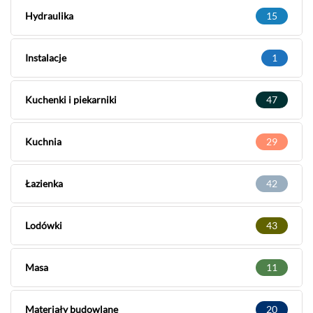
Hydraulika
15
Instalacje
1
Kuchenki i piekarniki
47
Kuchnia
29
Łazienka
42
Lodówki
43
Masa
11
Materiały budowlane
20