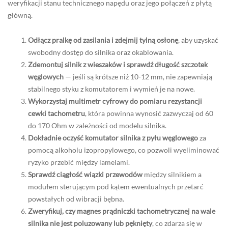
weryfikacji stanu technicznego napędu oraz jego połączeń z płytą
główną.
Odłącz pralkę od zasilania i zdejmij tylną osłonę
, aby uzyskać
swobodny dostęp do silnika oraz okablowania.
Zdemontuj silnik z wieszaków i sprawdź długość szczotek
węglowych
— jeśli są krótsze niż 10-12 mm, nie zapewniają
stabilnego styku z komutatorem i wymień je na nowe.
Wykorzystaj multimetr cyfrowy do pomiaru rezystancji
cewki tachometru
, która powinna wynosić zazwyczaj od 60
do 170 Ohm w zależności od modelu silnika.
Dokładnie oczyść komutator silnika z pyłu węglowego
za
pomocą alkoholu izopropylowego, co pozwoli wyeliminować
ryzyko przebić między lamelami.
Sprawdź ciągłość wiązki przewodów
między silnikiem a
modułem sterującym pod kątem ewentualnych przetarć
powstałych od wibracji bębna.
Zweryfikuj, czy magnes prądniczki tachometrycznej na wale
silnika nie jest poluzowany lub pęknięty
, co zdarza się w